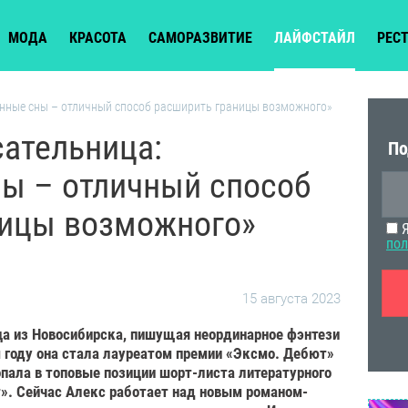
МОДА
КРАСОТА
САМОРАЗВИТИЕ
ЛАЙФСТАЙЛ
РЕС
анные сны – отличный способ расширить границы возможного»
сательница:
По
ы – отличный способ
ницы возможного»
Я
пол
15 августа 2023
а из Новосибирска, пишущая неординарное фэнтези
 году она стала лауреатом премии «Эксмо. Дебют»
опала в топовые позиции шорт-листа литературного
т». Сейчас Алекс работает над новым романом-