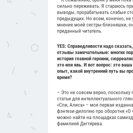
сильно переживать. Я стараюсь пр
выводы, прорабатывать слабые ст
предыдущих. Но всем, конечно, не
мнение моей сестры-близняшки, он
преданный читатель.
YES: Справедливости надо сказать,
отзывы замечательные: многих по
история главной героини, сюрреалис
это или явь. И вот вопрос: это ваш
опыт, какой внутренний путь вы про
время?
– Это не совсем верно, поскольку 
статьи для интеллектуального гля
«Спи, Алиса» – моя первая изданна
фэнтези-дилогию про оборотня «О ч
можно найти на площадках самизд
фамилией Дегтярева.