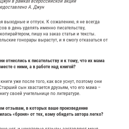
 Джун в рамках всероссийской акции
редоставлено А. Джун
я выходные и отпуск. К сожалению, я не всегда
ов в день уделять именно писательству,
опирайтером, пишу на заказ статьи и тексты.
льские гонорары вырастут, и я смогу отказаться от
они отнеслись к писательству и к тому, что их мама
месте с ними, а в работе над книгой?
книги уже после того, как все уснут, поэтому они
 Старший сын хвастается друзьям, что его мама –
игу своей учительнице по литературе.
ным отзывам, в которых ваше произведение
илась «броня» от тех, кому обидеть автора легко?
 еще нет, и некоторые отзывы заставляют меня