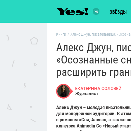
ЗВЁЗДЫ
Книги
/
Алекс Джун, писательница: «Осозн
Алекс Джун, пи
«Осознанные сн
расширить гра
ЕКАТЕРИНА СОЛОВЕЙ
Журналист
Алекс Джун – молодая писательниц
для молодежной аудитории. В этом
с романом «Спи, Алиса», а также п
конкурса Animedia Co «Новый стар