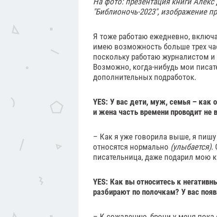
На фото: презентация книги Алекс
"Библионочь-2023", изображение п
Я тоже работаю ежедневно, включа
имею возможность больше трех час
поскольку работаю журналистом и к
Возможно, когда-нибудь мои писате
дополнительных подработок.
YES: У вас дети, муж, семья – как 
и жена часть времени проводит не в
– Как я уже говорила выше, я пишу 
относятся нормально
(улыбается)
.
писательница, даже подарил мою кн
YES: Как вы относитесь к негатив
разбирают по полочкам? У вас появ
– К сожалению, брони у меня пока