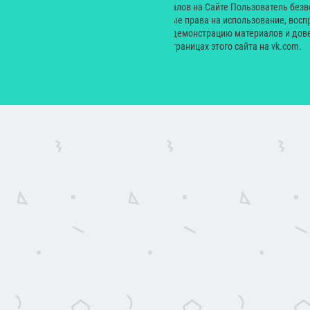
© 2000 — 2024. При размещении материалов на Сайте Пользователь без
Екатерина Николаевна неисключительные права на использование, восп
производных произведений, а также на демонстрацию материалов и дове
сайт yesmagazine.ru и на официальных страницах этого сайта на vk.com.