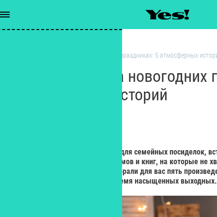
Книги
/
Что почитать на новогодних праздниках: 5 атмосферных истор
Что почитать на новогодних 
атмосферных историй
РЕДАКЦИЯ YES!
Редактор
Новогодние каникулы созданы для семейных посиделок, вст
развлечений. А еще – для фильмов и книг, на которые не х
книжным сервисом Литрес отобрали для вас пять произвед
расслабиться и отдохнуть во время насыщенных выходных.