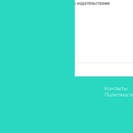
Изображения книг предосталены издательствами.
Звёзды
Контакты
Мода
Политика п
Красота
Саморазвитие
Лайфстайл
Рестораны
Дети