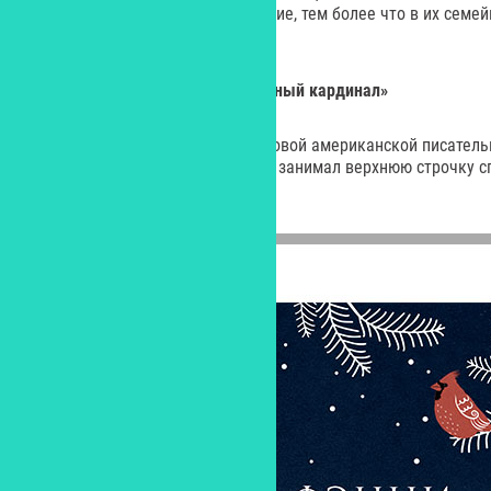
берется за опасное расследование, тем более что в их семе
из любимых детективных книг.
Фэнни Флэгг «Рождество и красный кардинал»
Фэнни Флэгг – псевдоним культовой американской писатель
дебютный роман десять недель занимал верхнюю строчку с
York Times.