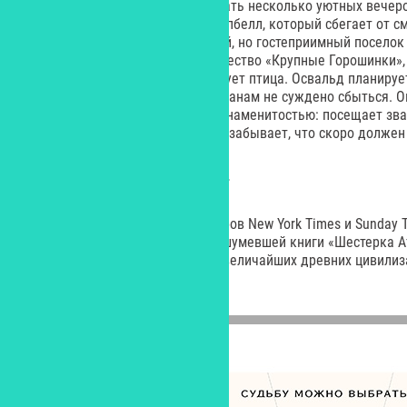
Идеальная книга, чтобы скоротать несколько уютных вечеро
Главный герой – Освальд Т. Кэмпбелл, который сбегает от с
сырого Чикаго на юг, в странный, но гостеприимный поселок
действует эзотерическое сообщество «Крупные Горошинки»,
на лодке, а в магазине хозяйствует птица. Освальд планируе
жизни Рождество, вот только планам не суждено сбыться. О
событий и становится местной знаменитостью: посещает зва
с бездомной девочкой и совсем забывает, что скоро должен 
Оливи Блейк «Парадокс Атласа»
Оливи Блейк – автор бестселлеров New York Times и Sunday 
долгожданное продолжение нашумевшей книги «Шестерка Ат
загадочных хранителях знаний величайших древних цивилиз
обществе.