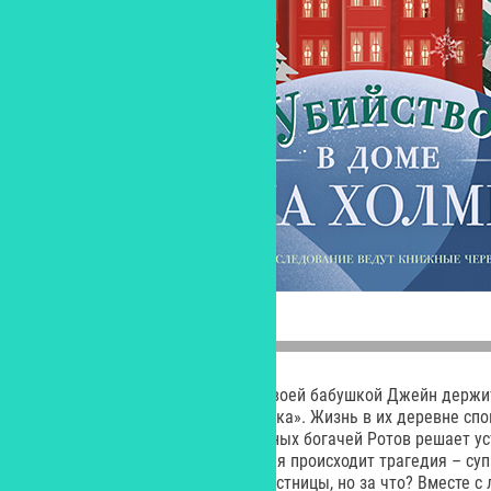
Здесь Нэнси Хантер вместе со своей бабушкой Джейн держи
названием «Смертельная развязка». Жизнь в их деревне спо
все меняется, когда семья местных богачей Ротов решает 
для ее жителей. В разгар веселья происходит трагедия – суп
мертвой. Кто-то столкнул ее с лестницы, но за что? Вместе 