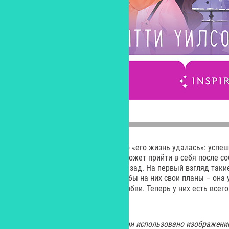
Рори – тот, про кого говорят, что «его жизнь удалась»: усп
семья. Вот только он никак не может прийти в себя после 
накануне Рождества пять лет назад. На первый взгляд таки
встречаются случайно, но у судьбы на них свои планы – она
«шекспировскую» пьесу об их любви. Теперь у них есть всего
поверить в чудо.
В качестве заходной иллюстрации использовано изображение о