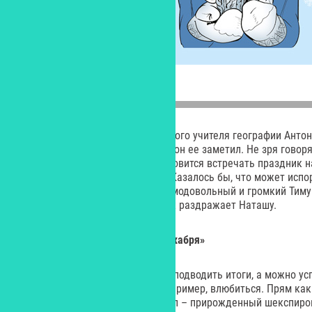
И не в одноклассника, а в молодого учителя географии Ант
готова буквально на все, чтобы он ее заметил. Не зря говор
чудес: вместе с классом она готовится встречать праздник 
будет предмет ее воздыханий. Казалось бы, что может исп
момент? Или кто? Например, самодовольный и громкий Тим
прогульщик школы, который так раздражает Наташу.
Китти Уилсон «Каждый день декабря»
Декабрь – месяц чудес. Можно подводить итоги, а можно усп
хватало времени целый год. Например, влюбиться. Прям как
зимней книги Китти Уилсон. Белл – прирожденный шекспиро