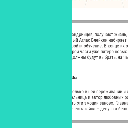
Те, кто попадают в список александрийцев, получают жизнь,
Каждое десятилетие таинственный Атлас Блейкли набирает
среди магов, которые должны пройти обучение. В конце их о
будет устранен навсегда. Во второй части уже пятеро новых
новому испытанию. Теперь они должны будут выбрать, на чь
жизнь.
Ася Лавринович «Загадай любовь»
Ох уж эта школьная любовь – сколько в ней переживаний и с
неразделенная… Молодая писательница и автор любовных р
заставляет читателей переживать эти эмоции заново. Главна
красавица Наташа Зуева. И у нее есть тайна – девушка без