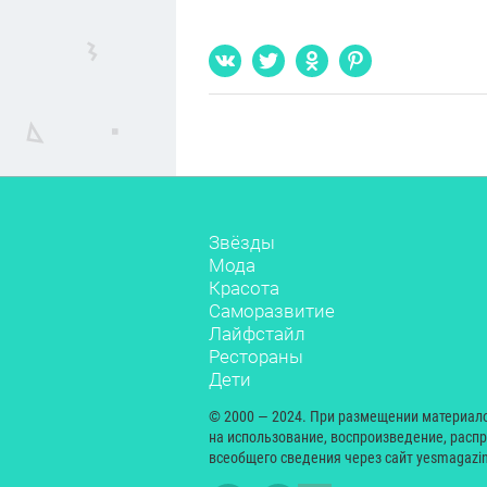
Звёзды
Мода
Красота
Саморазвитие
Лайфстайл
Рестораны
Дети
© 2000 — 2024. При размещении материал
на использование, воспроизведение, расп
всеобщего сведения через сайт yesmagazin