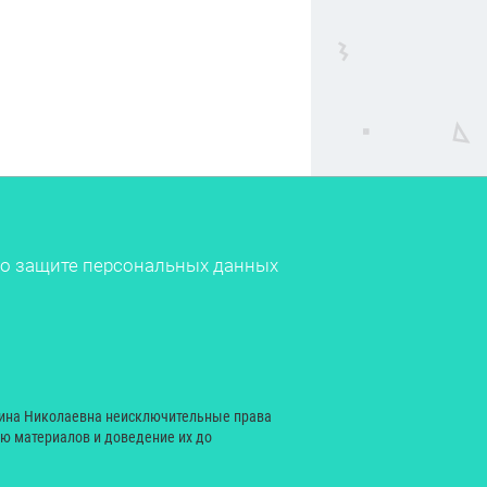
о защите персональных данных
рина Николаевна неисключительные права
ию материалов и доведение их до