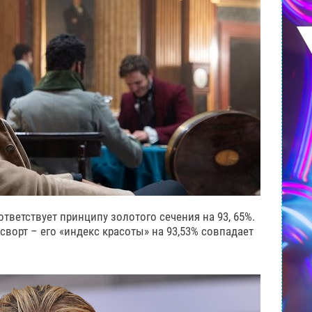
ответствует принципу золотого сечения на 93, 65%.
сворт – его «индекс красоты» на 93,53% совпадает