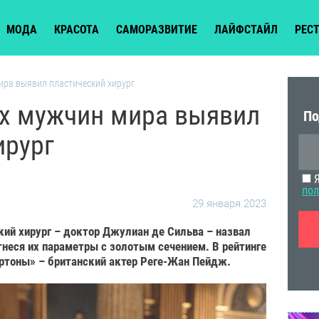
МОДА
КРАСОТА
САМОРАЗВИТИЕ
ЛАЙФСТАЙЛ
РЕС
ра выявил пластический хирург
х мужчин мира выявил
По
ирург
Я
пол
29 января 2023
ий хирург – доктор Джулиан де Сильва – назвал
неся их параметры с золотым сечением. В рейтинге
ртоны» – британский актер Реге-Жан Пейдж.