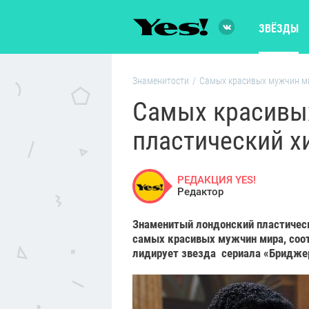
ЗВЁЗДЫ
Знаменитости
/
Самых красивых мужчин ми
Самых красивы
пластический х
РЕДАКЦИЯ YES!
Редактор
Знаменитый лондонский пластическ
самых красивых мужчин мира, соот
лидирует звезда сериала «Бридже