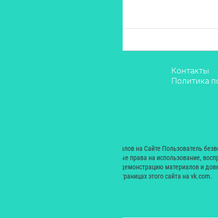
Звёзды
Контакты
Мода
Политика п
Красота
Саморазвитие
Лайфстайл
Рестораны
Дети
© 2000 — 2024. При размещении материалов на Сайте Пользователь без
Екатерина Николаевна неисключительные права на использование, восп
производных произведений, а также на демонстрацию материалов и дове
сайт yesmagazine.ru и на официальных страницах этого сайта на vk.com.