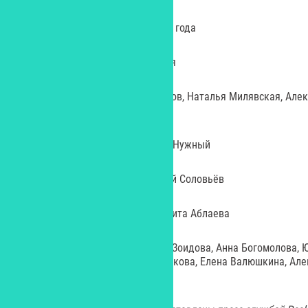
Выход в прокат – сентябрь 2025 года
Режиссер: Вероника Коржевская
Авторы сценария: Сергей Новиков, Наталья Милявская, Але
Коржевская
Креативный продюсер: Алексей Нужный
Оператор-постановщик: Дмитрий Соловьёв
Художник-постановщик: Маргарита Аблаева
Актеры: Никита Волков, Валери Зоидова, Анна Богомолова, 
Карина Лазарьянц, Елена Цыплакова, Елена Валюшкина, Але
Железняк и другие