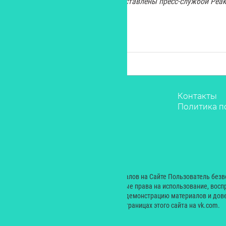
Кадры со съемок фильма предоставлены пресс-службой Peak
Звёзды
Контакты
Мода
Политика п
Красота
Саморазвитие
Лайфстайл
Рестораны
Дети
© 2000 — 2024. При размещении материалов на Сайте Пользователь без
Екатерина Николаевна неисключительные права на использование, восп
производных произведений, а также на демонстрацию материалов и дове
сайт yesmagazine.ru и на официальных страницах этого сайта на vk.com.