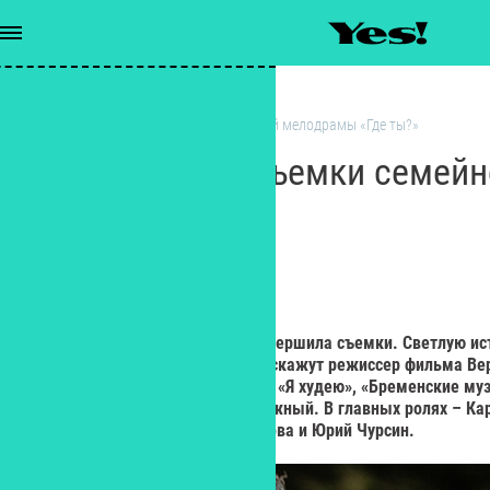
Кино
/
Завершились съемки семейной мелодрамы «Где ты?»
Завершились съемки семей
«Где ты?»
РЕДАКЦИЯ YES!
Редактор
Команда картины «Где ты?» завершила съемки. Светлую ист
преодолении боли любовью расскажут режиссер фильма Ве
креативный продюсер проектов «Я худею», «Бременские му
будущего», «Огонь» Алексей Нужный. В главных ролях – Кар
Валери Зоидова, Анна Богомолова и Юрий Чурсин.