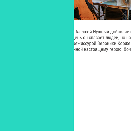
А креативный продюсер проекта Алексей Нужный добавляет:
враче скорой помощи. Каждый день он спасает людей, но на
спасти самого себя. Под чуткой режиссурой Вероники Корж
красивой, чувственной, посвященной настоящему герою. Хо
пожелать ей удачной картины».
О
картине:
90 мин., Россия, 2025
Мелодрама, семейный
Производство – Peak Media
Прокат – «Кинотайм»