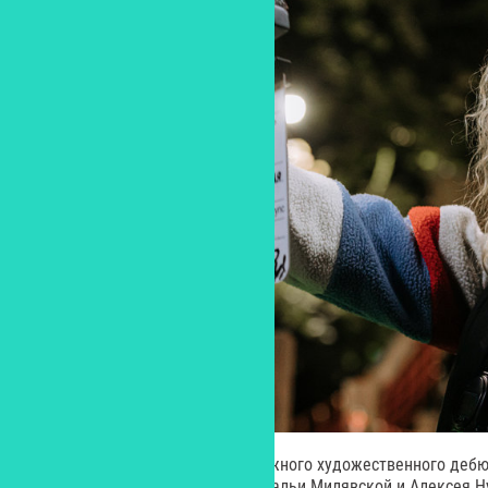
Съемочный период полнометражного художественного дебю
сценарию Сергея Новикова, Натальи Милявской и Алексея Н