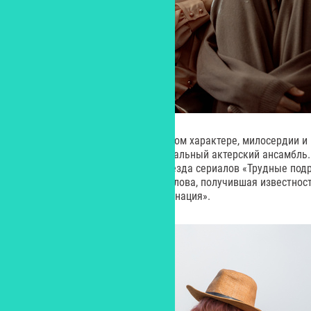
О героях нашего времени, волевом характере, милосердии и
размышляет высокопрофессиональный актерский ансамбль.
Анны играют Никита Волков, звезда сериалов «Трудные подр
дверь в Москве», и Анна Богомолова, получившая известнос
«Струны», «Лада Голд» и «Комбинация».