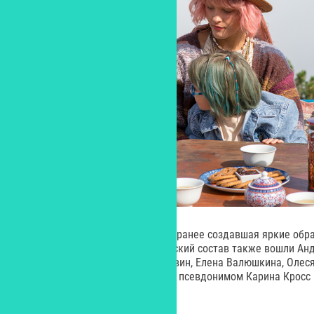
В роли Маши – Валери Зоидова, ранее создавшая яркие обра
и «Страсти по Матвею». В актерский состав также вошли Ан
Роман Курцын, Александр Клюквин, Елена Валюшкина, Олес
Лазарьянц, более известная под псевдонимом Карина Кросс 
телеведущая, актриса.