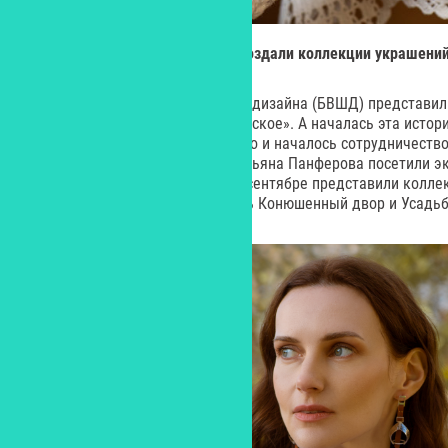
В честь музея «Коломенское» создали коллекции украшени
Выпускницы Британской школы дизайна (БВШД) представил
музеем-заповедником «Коломенское». А началась эта истори
юбилея музея, в рамках которого и началось сотрудничеств
БВШД Оксана Костальгина и Татьяна Панферова посетили э
пообщались с хранителями, а в сентябре представили колле
внимания дизайнеров оказались Конюшенный двор и Усадьб