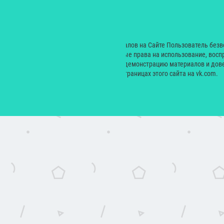
Лайфстайл
Рестораны
Дети
© 2000 — 2024. При размещении материалов на Сайте Пользователь без
Екатерина Николаевна неисключительные права на использование, восп
производных произведений, а также на демонстрацию материалов и дове
сайт yesmagazine.ru и на официальных страницах этого сайта на vk.com.