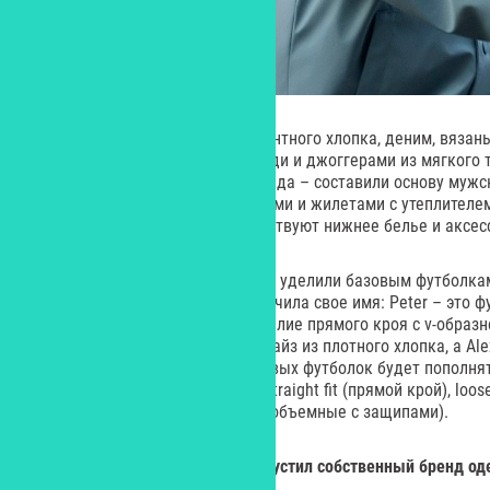
Плотные футболки из 100-процентного хлопка, деним, вяза
рубашки в клетку, костюмы с худи и джоггерами из мягкого
а также вязаная и верхняя одежда – составили основу мужс
представлена стегаными куртками и жилетами с утеплителем
материалов. Кроме того, присутствуют нижнее белье и аксес
Отдельное внимание дизайнеры уделили базовым футболкам 
удобства каждая футболка получила свое имя: Peter – это ф
круглой горловиной, Mark – изделие прямого кроя с v-образ
прилегающий крой, Max – оверсайз из плотного хлопка, а Ale
дальнейшем «библиотека» базовых футболок будет пополнят
Деним представлен моделями straight fit (прямой крой), loose
slim fit (узкий силуэт) и balloon (объемные с защипами).
Сервис доставки «Самокат» запустил собственный бренд 