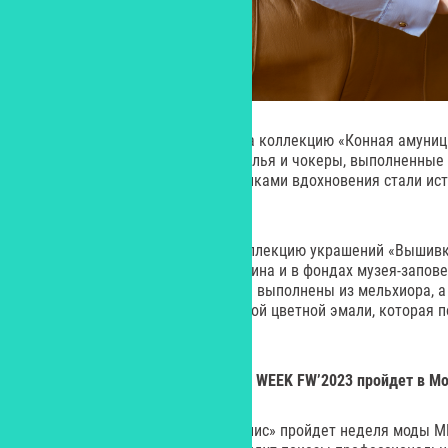
Татьяна Панферова представила коллекцию «Конная амуниция
серьги, кольца, браслеты, ожерелья и чокеры, выполненные
с родиевым покрытием. Источниками вдохновения стали ис
стремена и трензели.
Оксана Костальгина создала коллекцию украшений «Вышивка
Усадьбе коломенского крестьянина и в фондах музея-запов
Браслет, кольцо и серьги-пусеты выполнены из мельхиора,
нанесены с помощью специальной цветной эмали, которая п
керамику.
МЕТРОПОЛИС
x
SOKOL
FASHION
WEEK
FW’2023 пройдет в Мо
С 4 по 8 октября в ТЦ «Метрополис» пройдет неделя моды