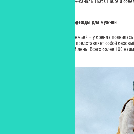
сайта The Symbol, автор телеграм-канала That’s Haute и сов
домино».
SELA запустила новую линейку одежды для мужчин
Теперь официально: sela стала семьей – у бренда появилас
коллекция сезона осень-зима’24 представляет собой базовы
комфортные аутфиты на каждый день. Всего более 100 наим
от XS до XXL.