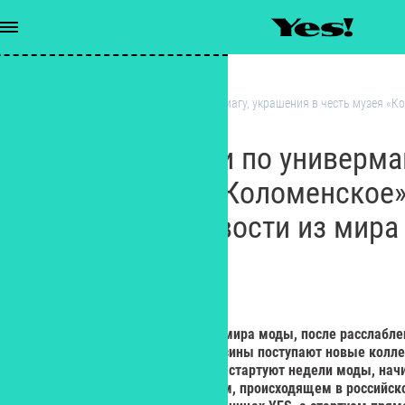
Новости
/
Аудиоэкскурсии по универмагу, украшения в честь музея «К
новости из мира fashion
Аудиоэкскурсии по универма
в честь музея «Коломенское»
интересные новости из мира 
РЕДАКЦИЯ YES!
Редактор
Сентябрь – важный месяц для мира моды, после расслабле
практически ежедневно в магазины поступают новые колле
осуществляются коллаборации, стартуют недели моды, начи
курсы. Об этом и многом другом, происходящем в российс