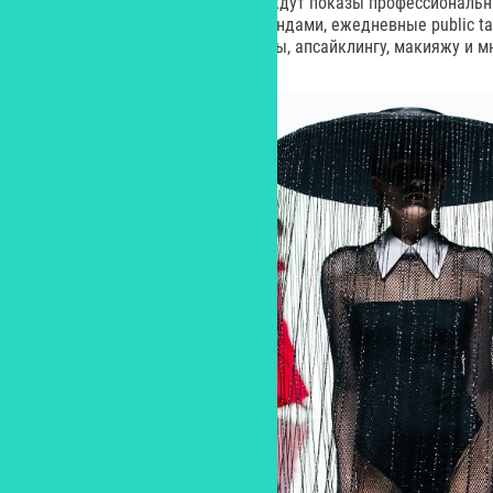
WEEK FW’2023. Гостей события ждут показы профессиональн
молодыми, перспективными брендами, ежедневные public tal
мастер-классы созданию капсулы, апсайклингу, макияжу и мн