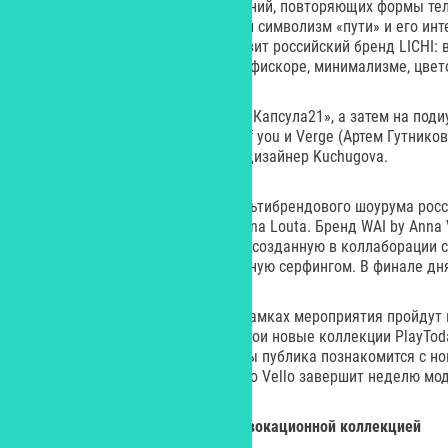
свободных силуэтов и четких линий, повторяющих формы тел
коллекции дизайнера вдохновил символизм «пути» и его инт
Затем свою коллекцию представит российский бренд LICHI: 
сконцентрировал внимание на офискоре, минимализме, цвет
Второй день начнется с показа «Капсула21», а затем на под
брендов Triumvirate, Reflection of you и Verge (Артем Гутник
покажут Maison Kaleidoscope и дизайнер Kuchugova.
6 октября состоятся показы мультибрендового шоурума рос
Avenue, брендов POPOV FUR, Iliana Louta. Бренд WAI by Anna 
коллекцию «Выбирай сердцем», созданную в коллаборации 
Анной Веллингтон и вдохновленную серфингом. В финале дн
В «детский» день, 7 октября, в рамках мероприятия пройдут
и Sofya Tereshina. Представят свои новые коллекции PlayTod
завершающий день недели моды публика познакомится с н
FASHION, EMKA, а показ от Franco Vello завершит неделю мо
DESEO
открыл новый сезон провокационной коллекцией