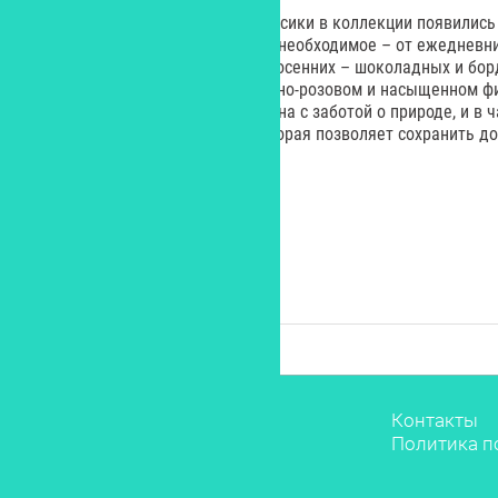
Для любителей практичной классики в коллекции появились
в которые можно положить все необходимое – от ежедневни
выполнены как в классических осенних – шоколадных и борд
оттенках: неоново-зеленом, нежно-розовом и насыщенном 
эффектом. Вся коллекция создана с заботой о природе, и в 
технологии дубления DriTan, которая позволяет сохранить д
воды в год.
Звёзды
Контакты
Мода
Политика п
Красота
Саморазвитие