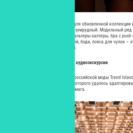
В качестве ключевых оттенков для обновленной коллекции 
алый, леопардовый и глубокий изумрудный. Модельный ряд
бюстгальтеры-балконеты, бюстгальтеры-халтеры, бра с push u
шорты, слипы с высокой посадкой, боди, пояса для чулок – э
матрицу обновленной коллекции.
Универмаг Trend Island запустил аудиоэкскурсии
К своему семилетию универмаг российской моды Trend Islan
Trendcast – проект, с помощью которого удалось адаптиро
практики в пространство универмага.