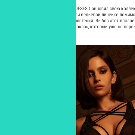
К началу модного сезона бренд DESESO обновил свою коллекц
«главные роли» в провокационной бельевой линейке помимо
цепи, ленты, стропы и их хитросплетения. Выбор этот вполн
популярность тренда «белье напоказ», который уже не перв
предпочтений.