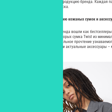
раза ниже стандартных цен на продукцию бренда. Каждая 
St.Friday Socks в виде сердца-носка.
Ecco представил новую коллекцию кожаных сумок и аксесс
В осенне-зимнюю коллекцию бренда вошли как бестселлеры 
также новые силуэты, среди которых сумка Twist из минима
естественной текстурой, оригинальное прочтение узнаваемог
формой датской садовой лейки, и актуальные аксессуары –
длинном шнурке и брелоки.