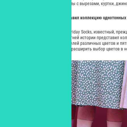
бренда и трендовые модели: топы с вырезами, куртки, джин
St.Friday Socks впервые представил коллекцию однотонных
Бренд дизайнерских носков St.Friday Socks, известный, преж
принтами, впервые в своей 8-летней истории представил ко
нее вошли 17 классических моделей различных цветов и пят
случае успеха, бренд планирует расширить выбор цветов в н