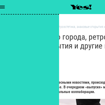
Новости
/
Пульс большого города, ретроэстетика, знаковые открытия 
Пульс большого города, ретр
знаковые открытия и другие 
мира моды
РЕДАКЦИЯ YES!
Редактор
Продолжаем знакомить с интересными новостями, происхо
пространстве стиля и моды в мае. В очередном «выпуске» 
коллекции, события и концептуальные коллаборации.