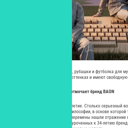
В капсулу вошли джинсы, куртки, рубашки и футболка для 
выполнены в светлых и темных оттенках и имеют свободную
34-летие на российском рынке
отмечает бренд
BAON
В 2026 году BAON празднует 34-летие. Столько серьезный во
переосмыслению собственной философии, в основе которой 
стремление к замедлению. Эти перемены нашли отражение 
праздничных мероприятиях, приуроченных к 34-летию бренда