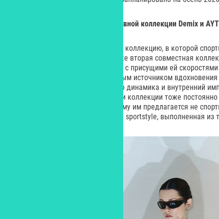
Пульс большого города в спортивной коллекции Demix и AY
Demix и бренд AYTΛO выпустили коллекцию, в которой спорт
ритмом большого города. Это уже вторая совместная коллекц
помещенного в городскую среду с присущими ей скоростями
получает новое развитие. Главным источником вдохновения
над коллаборацией, стал бег, его динамика и внутренний им
ритмом жизни мегаполиса. Герои коллекции тоже постоянно 
новых идей и обновления, поэтому им предлагается не спорт
функциональная одежда в стиле sportstyle, выполненная из 