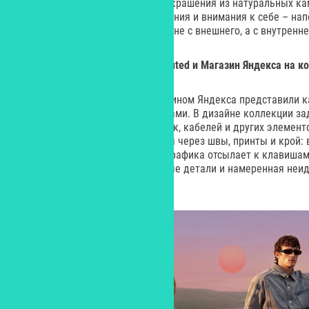
философии летней коллекции: украшения из натуральных ка
повседневного ритуала замедления и внимания к себе – нап
подлинный комфорт начинается не с внешнего, а с внутренне
Ретротехнологии вдохновили Muted и Магазин Яндекса на 
Бренд Muted совместно с Магазином Яндекса представили к
вдохновленную ретроустройствами. В дизайне коллекции з
детали старых клавиатур, мышек, кабелей и других элемен
одежде эти образы проявляются через швы, принты и крой:
напоминают изгибы проводов, графика отсылает к клавиша
А легкая асимметрия, смещенные детали и намеренная неи
коллекции, отшитой в дениме.