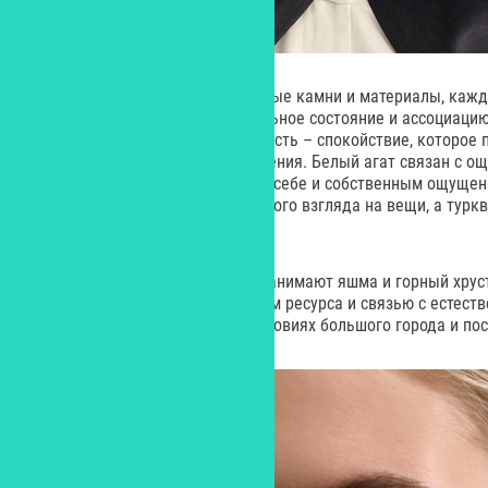
В основу линии легли натуральные камни и материалы, каж
через определенное эмоциональное состояние и ассоциацию
защиту и внутреннюю устойчивость – спокойствие, которое 
среди внешнего шума и напряжения. Белый агат связан с о
ясности, возвращая внимание к себе и собственным ощущен
внутренней честности и спокойного взгляда на вещи, а турк
естественному течению жизни.
Отдельное место в коллекции занимают яшма и горный хрус
устойчивостью, восстановлением ресурса и связью с естест
особенно важно сохранять в условиях большого города и по