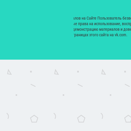
Рестораны
Дети
© 2000 — 2024. При размещении материалов на Сайте Пользователь без
Екатерина Николаевна неисключительные права на использование, восп
производных произведений, а также на демонстрацию материалов и дове
сайт yesmagazine.ru и на официальных страницах этого сайта на vk.com.