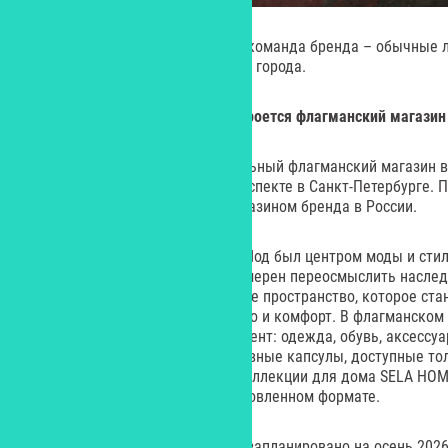
В качестве моделей выступила команда бренда – обычные 
аутентичные декорации хмурого города.
В петербургском Доме Мод откроется флагманский магазин
Бренд SELA откроет концептуальный флагманский магазин 
Мод на Каменноостровском проспекте в Санкт-Петербурге. 
этажа и станет крупнейшим магазином бренда в России.
Открывшийся в 1968 году Дом Мод был центром моды и стил
представителей SELA, бренд намерен переосмыслить наслед
создав на его месте современное пространство, которое ст
всех, кто ценит красоту, качество и комфорт. В флагманско
максимально широкий ассортимент: одежда, обувь, аксессу
детей всех возрастов, эксклюзивные капсулы, доступные то
SELA YOUNG, SELA PREMIUM и коллекции для дома SELA HOM
появится также vigge café в обновленном формате.
Открытие нового пространства запланировано на осень 2026