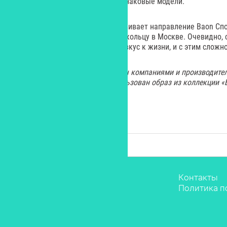
раздел, в котором собраны 34 знаковые модели.
Сегодня компания активно развивает направление Baon Спо
отметила забегом по Садовому кольцу в Москве. Очевидно, 
хороший способ почувствовать вкус к жизни, и с этим сложно
Все изображения предоставлены компаниями и производител
иллюстрации к материалу использован образ из коллекции «БР
Звёзды
Контакты
Мода
Политика п
Красота
Саморазвитие
Лайфстайл