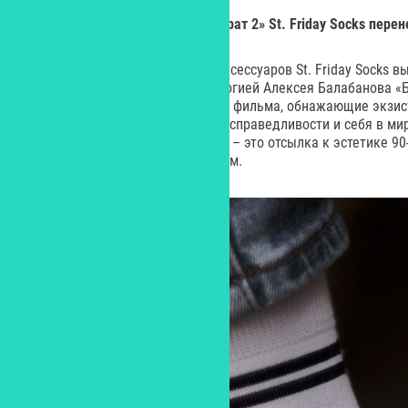
Цитаты из фильмов «Брат» и «Брат 2» St. Friday Socks пере
Бренд дизайнерских носков и аксессуаров St. Friday Socks 
коллекцию, вдохновленную дилогией Алексея Балабанова «Б
легендарные цитаты и кадры из фильма, обнажающие экзи
героев на тему поиска смыслов, справедливости и себя в ми
рухнули. Дизайн каждой модели – это отсылка к эстетике 90
меланхолией и нонконформизмом.