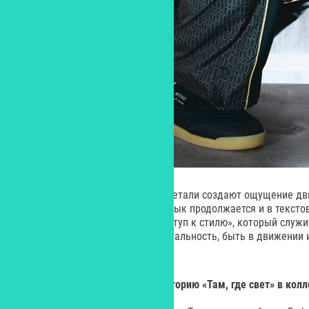
Графика, линии и контрастные детали создают ощущение д
мегаполиса. Этот визуальный язык продолжается и в тексто
моделях зашит слоган «Твой доступ к стилю», который служи
важно сохранять свою индивидуальность, быть в движении 
выражать себя через стиль.
Emka продолж
ила развивать историю
«Там, где свет» в кол