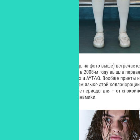
На моделях коллекции (например, на фото выше) встречаетс
которая расшифровывается так: в 2008-м году вышла первая
году – новая коллаборация Demix и AYTΛO. Вообще принты 
играют важную роль в визуальном языке этой коллаборации
отражают ритмы города в разные периоды дня – от спокойн
насыщенной вечерней жизни. динамики.