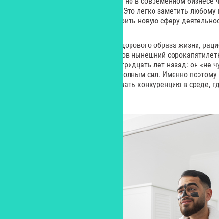
прежнему считается бесценным, но в современном бизнесе 
склоняется в пользу молодости. Это легко заметить любому
решил поменять работу или освоить новую сферу деятельнос
При этом из-за популяризации здорового образа жизни, раци
доступности спортивных объектов нынешний сорокапятилетн
что его ровесник двадцать или тридцать лет назад: он «не ч
воспринимает себя молодым и полным сил. Именно поэтому
липосакция помогают выдерживать конкуренцию в среде, гд
культивируется молодость.