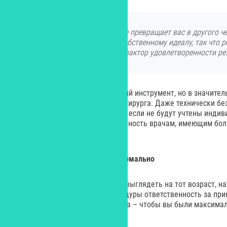
Пластическая операция не превращает вас в другого ч
приблизиться к своему собственному идеалу, так что 
ключевой фактор удовлетворенности ре
Передовые технологии – хороший инструмент, но в значите
успеха является квалификация хирурга. Даже технически б
дать неестественный результат, если не будут учтены инди
анатомии. Доверяйте свою внешность врачам, имеющим бол
пластике.
Резюме: забота о себе — это нормально
Современный мужчина должен выглядеть на тот возраст, на
При выборе той или иной процедуры ответственность за пр
несете вы сами, а задача хирурга – чтобы вы были максим
о всех ее аспектах.