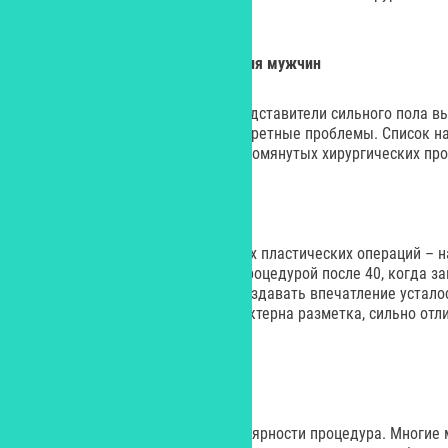
обязательным элементом.
Самые популярные операции для мужчин
Статистика показывает, что представители сильного пола 
процедуры, нацеленные на конкретные проблемы. Список н
операций состоит из трех уже упомянутых хирургических про
Блефаропластика
Блефаропластика среди мужских пластических операций – н
мужчины обращаются за этой процедурой после 40, когда за
мешки под глазами начинают создавать впечатление усталос
мужской блефаропластики характерна разметка, сильно отл
женщин.
Ринопластика
Ринопластика – вторая по популярности процедура. Многие