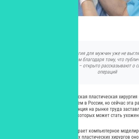
Изображение от Freepik
Сегодня пластическая хирургия для мужчин уже не выгл
скандальным во многом благодаря тому, что публич
музыканты, инфлюэнсеры – открыто рассказывают о с
операций
Замечу, что в США и Европе мужская пластическая хирургия
обсуждаемой гораздо раньше, чем в России, но сейчас эта р
сокращается. Растущая конкуренция на рынке труда застав
новые преимущества, одним из которых может стать ухожен
Заметную роль в этом тренде играет компьютерное моделир
В инструментарии отечественных пластических хирургов оно