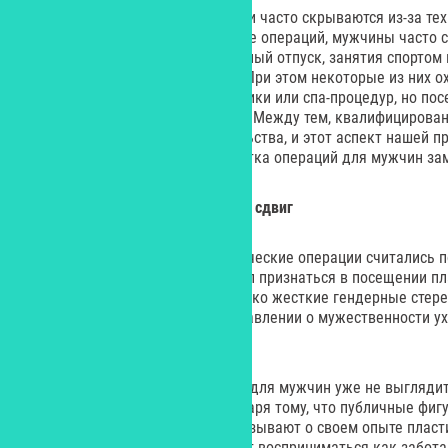
Мужские пластические операции часто скрываются из-за тех
к обычному кругу общения после операций, мужчины часто 
внешности на хорошо проведенный отпуск, занятия спортом и
кроме вмешательства хирурга. При этом некоторые из них о
использовании мужской косметики или спа-процедур, но по
хирургии все еще остается табу. Между тем, квалифицирова
скрыть следы своего вмешательства, и этот аспект нашей 
искусству. И, конечно же, разметка операций для мужчин за
От табу к принятию: культурный сдвиг
Еще 20 или 25 лет назад пластические операции считались
делом. Мужчина, который решил признаться в посещении пла
стать объектом насмешек. Однако жесткие гендерные стер
размываются, и в новом представлении о мужественности у
важное место.
Сегодня пластическая хирургия для мужчин уже не выгляди
скандальным во многом благодаря тому, что публичные фиг
инфлюэнсеры – открыто рассказывают о своем опыте пласти
пластическому хирургу начинает восприниматься как забота