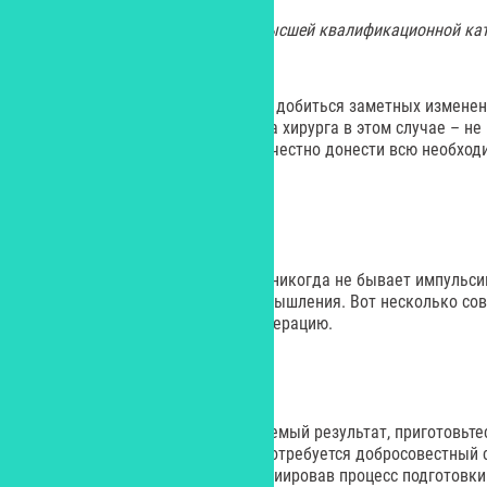
На фото: пластический хирург высшей квалификационной кат
методик Л.Н. Сафонова
Мужчины ставят хирургу задачу добиться заметных изменен
совершенно естественно. Задача хирурга в этом случае – н
ожиданиям пациента, а четко и честно донести всю необхо
информацию.
Перед операцией
Решение об операции у мужчин никогда не бывает импульс
предшествуют длительные размышления. Вот несколько сове
рассматривает пластическую операцию.
Не ждите чудес
Чтобы операция принесла желаемый результат, приготовьтесь
пациента, и от вашего хирурга потребуется добросовестный
уровень доверия. Не стоит, инициировав процесс подготовки