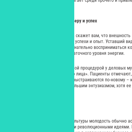
обществе культ успеха предполагает среди прочего и привл
придавая ей особое значение.
Пластика как инвестиция в карьеру и успех
Любой сотрудник отдела кадров скажет вам, что внешность 
меньше, чем профессиональные успехи и опыт. Уставший вид
второй подбородок могут бессознательно восприниматься к
признаки выгорания или недостаточного уровня энергии.
Именно поэтому самой популярной процедурой у деловых му
решающая проблему «уставшего лица». Пациенты отмечают, 
хирургии бизнес-коммуникации выстраиваются по-новому – 
воспринимают информацию с большим энтузиазмом, хотя ее 
прежними.
Конкуренция с «молодняком»
Благодаря влиянию массовой культуры молодость обычно асс
готовностью рисковать и новыми революционными идеями. 