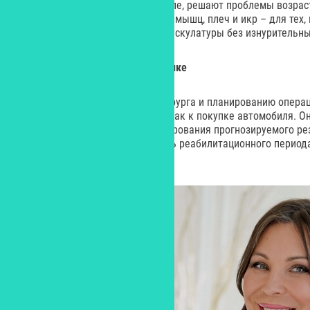
Некоторые хирурги, и я в их числе, решают проблемы возр
имплантации в области грудных мышц, плеч и икр – для тех, 
визуальный эффект развитой мускулатуры без изнурительны
Как мужчина готовится к пластике
Мужчины подходят к выбору хирурга и планированию операц
женщины, – буквально так же, как к покупке автомобиля. О
требуют компьютерного моделирования прогнозируемого ре
внимания на продолжительность реабилитационного периода
ограничения.