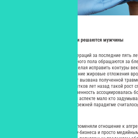
Н
а какие пластические операции решаются мужчины
Число мужских пластических операций за последние пять л
Чаще всего представители сильного пола обращаются за бл
ринопластикой и липосакцией, желая исправить контуры век
очертания носа или удалить лишние жировые отложения вро
необходимость операции бывает вызвана полученной травм
черты лица. Еще несколько десятков лет назад такой рост с
представить, поскольку мужественность ассоциировалась б
и поступками, а об эстетическом аспекте мало кто задумыва
отношение отличалось, ведь в прежней парадигме считалос
мужчину».
Но интернет и социальные сети поменяли отношение к апгре
Благодаря актерам, звездам шоу-бизнеса и просто медийны