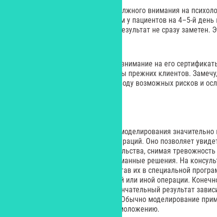
Мужчины часто не обращают должного внимания на психоло
операций. Мы иногда наблюдаем у пациентов на 4–5-й день
депрессивные состояния, если результат не сразу заметен. 
типичное явление.
При выборе хирурга обращайте внимание на его сертификат
мужскими процедурами и отзывы прежних клиентов. Замечу, 
держать вас в неведении по поводу возможных рисков и ос
Собственный 3D-аватар
Использование компьютерного моделирования значительно 
планированию пластических операций. Оно позволяет увиде
еще до хирургического вмешательства, снимая тревожность
принимать взвешенные и продуманные решения. На консуль
фотографии пациента, и, обработав их в специальной програ
измениться внешность после той или иной операции. Конечн
приблизительный прогноз, и окончательный результат завис
индивидуальных особенностей. Обычно моделирование прим
лица и перед процедурами по омоложению.