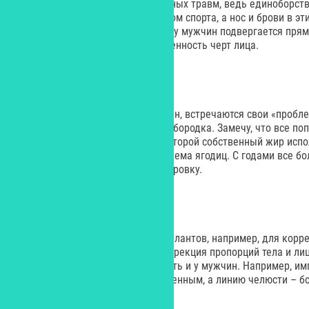
коррекцией носа после полученных травм, ведь единоборств
преимущественно мужским видом спорта, а нос и брови в эт
всего. Чаще всего исправлению у мужчин подвергается пря
угол, подчеркивающий мужественность черт лица.
Липосакция
У мужчин, так же, как и у женщин, встречаются свои «пробл
удаляется с живота, боков и подбородка. Замечу, что все п
липофилинг – процедура, при которой собственный жир испо
рельефа, например, нужного объема ягодиц. С годами все б
выбирают такого рода корректировку.
Имплантация
Операции с использованием имплантов, например, для кор
у женщин давно популярны. Коррекция пропорций тела и ли
понемногу набирает популярность и у мужчин. Например, и
делают профиль более мужественным, а линию челюсти – бо