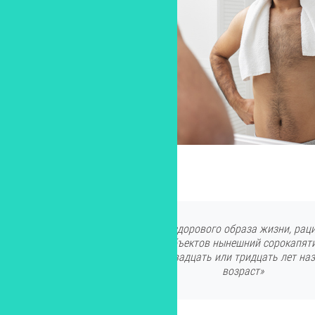
Изображение от Freepik
Из-за популяризации здорового образа жизни, рац
доступности спортивных объектов нынешний сорокапят
не тот, что его ровесник двадцать или тридцать лет наз
возраст»