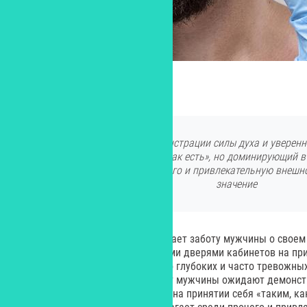
Изображение от Freepik
От мужчины ожидают демонстрации силы духа и уверенно
принятии себя «таким, как есть», но доминирующий в
предполагает среди прочего и привлекательную внешно
значение
Общество до сих пор воспринимает заботу мужчины о своем
тщеславия. Однако за закрытыми дверями кабинетов на при
они делятся своими историями о глубоких и часто тревожны
собственной внешности. Ведь от мужчины ожидают демонст
уверенности в себе, основанной на принятии себя «таким, к