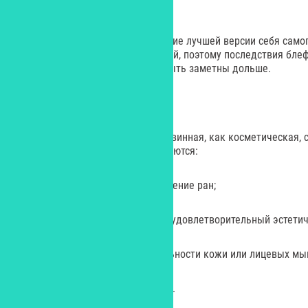
третьей стороне за ее мнением.
Идеальный результат – получение лучшей версии себя самог
же мужская кожа толще женской, поэтому последствия бле
ринопластики у мужчин могут быть заметны дольше.
Учитывайте риски
Любая операция, даже такая невинная, как косметическая, 
возможных осложнений встречаются:
– плохое или медленное заживление ран;
– появление асимметрии или неудовлетворительный эстетич
– временная потеря чувствительности кожи или лицевых мы
– образование заметных рубцов.