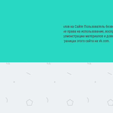
Саморазвитие
Лайфстайл
Рестораны
Дети
© 2000 — 2024. При размещении материалов на Сайте Пользователь без
Екатерина Николаевна неисключительные права на использование, восп
производных произведений, а также на демонстрацию материалов и дове
сайт yesmagazine.ru и на официальных страницах этого сайта на vk.com.