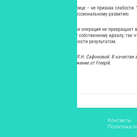
Помните, забота о своем теле и лице – не признак слабости
– так же нормально, как и профессиональному развитию.
Важно помнить, что пластическая операция не превращает в
помогает приблизиться к своему собственному идеалу, так 
ключевой фактор удовлетворенности результатом.
Портрет эксперта предоставлен Л.Н. Сафоновой. В качестве 
материалу использовано изображение от
Freepik
.
Звёзды
Контакты
Мода
Политика п
Красота