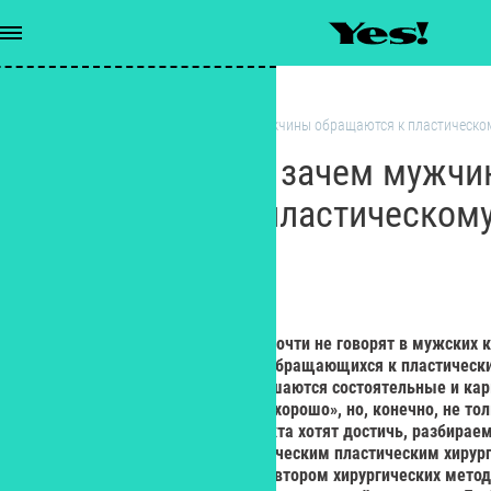
Здоровье
/
Пойти под нож: зачем мужчины обращаются к пластическом
Пойти под нож: зачем мужч
обращаются к пластическому
РЕДАКЦИЯ YES!
Редактор
Об этом не пишут в соцсетях и почти не говорят в мужских 
фактом – количество мужчин, обращающихся к пластически
годом. Обычно на операцию решаются состоятельные и ка
мужчины, у которых «и так все хорошо», но, конечно, не т
идут на этот шаг и какого эффекта хотят достичь, разбирае
консультирующим YES, – эстетическим пластическим хиру
квалификационной категории, автором хирургических мето