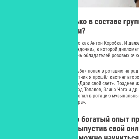
Вы выступаете только в составе груп
сольные композиции?
Иногда выступаю сольно - просто как Антон Коробка. И даж
экспериментальную песню «Звёздочки», в которой дипломат
накипевшее на игрушечную жизнь обладателей розовых очк
А мой первый сингл - «Леди Судьба» попал в ротацию на ради
топ хит-парадов. Также как участник я прошёл кастинг второ
где впервые представил песню «Дари свой свет». Позднее и
Бурито, Наталья Подольская, Влад Топалов, Элина Чага и др.
песню. Клип «Дари Свой Свет» попал в ротацию музыкальны
номинации премии «На благо мира».
Накопив достаточно богатый опыт пр
также в этом году выпустив свой онл
за сколько времени можно научитьс