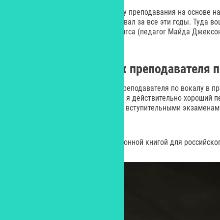
Затем я создал уже свою систему преподавания на основе 
упражнений которые я использовал за все эти годы. Туда 
американского педагога Сета Ригса (педагог Майда Джексона
мои собственные наработки.
В чем главный успех преподавателя 
На мой взгляд - главный успех преподавателя по вокалу в п
дало мне уверенность в том, что я действительно хороший п
двум девушкам подготовиться к вступительными экзаменам в 
есть и другие победы.
Сейчас я работаю над революционной книгой для российско