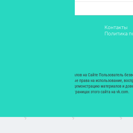
Звёзды
Контакты
Мода
Политика п
Красота
Саморазвитие
Лайфстайл
Рестораны
Дети
© 2000 — 2024. При размещении материалов на Сайте Пользователь без
Екатерина Николаевна неисключительные права на использование, восп
производных произведений, а также на демонстрацию материалов и дове
сайт yesmagazine.ru и на официальных страницах этого сайта на vk.com.