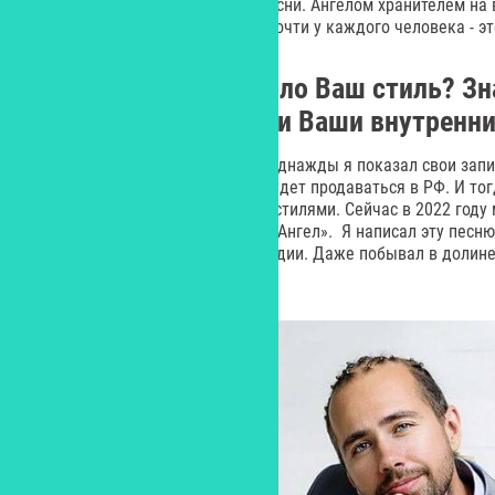
мдеально подходит под наши песни. Ангелом хранителем на
Высшее Я. День Ангела - есть почти у каждого человека - э
А что предопределило Ваш стиль? Зн
бизнеса или все-таки Ваши внутрен
В начале мы играли поп-рок. И однажды я показал свои запи
что поп-рок не продаётся и не будет продаваться в РФ. И то
экспериментировать с другими стилями. Сейчас в 2022 году 
рок и выпустили песню «Ты мой Ангел». Я написал эту песню 
strong после путешествия по Индии. Даже побывал в долине 
Рерихов.