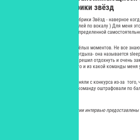
Евровидения и Фабрики звёзд
Самое яркое воспоминание с Фабрики Звёзд - наверное когд
вместе с отцом как преподавателей по вокалу ) Для меня эт
вырос и добился в глазах отца определенной самостоятельн
На Евровидении было много весёлых моментов. Не все знают
Евровидение есть комната для отдыха- она называется sleep
холодно из-за кондиционеров. Я решил отдохнуть и очень за
укрыт одеялом) Так и не знаю кто и из какой команды меня
Ещё команду Беларуси чуть не сняли с конкурса из-за того, 
разгласил баллы жюри. В итоге команду оштрафовали по бал
конце списка.
Все изображения для иллюстрации интервью предоставлены 