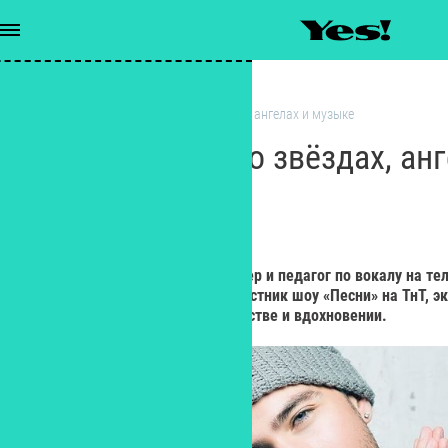
Интервью
/
Антон Коробка о звёздах, ангелах и музыке
Антон Коробка о звёздах, ан
РЕДАКЦИЯ YES!
Редактор
Антон Коробка — саунд-продюсер и педагог по вокалу на те
Звёзд» и Евровидении 2019, участник шоу «Песни» на ТнТ, э
проекте «Победитель» о творчестве и вдохновении.