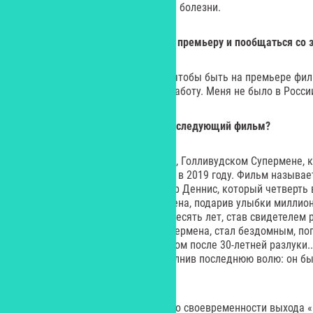
где чуть не умер от смертельной болезни.
Yes:
Вы планируете приехать на премьеру и пообщаться со 
– Сейчас я все делаю для того, чтобы быть на премьере фил
России, продвигая свою новую работу. Меня не было в Росси
Yes:
О чем или о ком будет ваш следующий фильм?
– Это будет фильм о моем друге, Голливудском Супермене, 
Голливудского бульвара и погиб в 2019 году. Фильм называ
а герой картины – это Кристофер Деннис, который четверть
Голливудском бульваре Супермена, подарив улыбки миллиона
снимал Криса на камеру почти десять лет, став свидетелем 
как он потерял свой костюм Супермена, стал бездомным, по
Вегасе, встретился со своим отцом после 30-летней разлуки...
организовал его похороны, исполнив последнюю волю: он б
Супермена.
Кстати, ваш первый вопрос был о своевременности выхода «