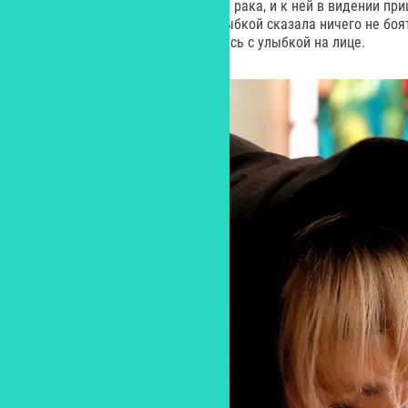
Бергман, мучительно умирала от рака, и к ней в видении пр
почти не помнила, и с теплой улыбкой сказала ничего не боя
Ингрид Бергман мирно скончалась с улыбкой на лице.