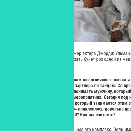
Как рассказывает бизнес-менеджер актера Джордж Ульман,
пришел в себя, он попросил заказать букет роз одной из мед
постоянной сиделкой.
Yes:
Термин «жиголо» пришел к нам из английского языка и о
Сначала он обозначал наемного партнера по танцам. Со вр
расширилось: под жиголо стали понимать мужчину, которы
женщин на приемах и светских мероприятиях. Сегодня под
или секс-партнера на одну ночь, который занимается этим 
Валентино определение «жиголо» приклеилось довольно проч
оно его второй натурой, вторым Я? Как вы считаете?
– Я думаю, скорее наоборот. Это был его комплекс. Ведь им