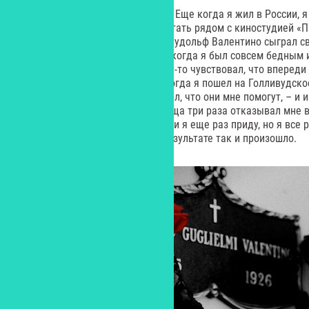
– Это очень интересный вопрос. Еще когда я жил в России, я
окажусь в Голливуде, буду работать рядом с киностудией «
себя костюм Шейха, в котором Рудольф Валентино сыграл св
произошло в реальности. Даже когда я был совсем бедным и
улицах Лос-Анджелеса, я почему-то чувствовал, что впереди 
случилось. Я приведу пример: когда я пошел на Голливудско
Рудольф Валентино, я чувствовал, что они мне помогут, – и 
Правда, вице-президент кладбища три раза отказывал мне 
пообещал вызвать полицию, если я еще раз приду, но я все 
буду снимать свой фильм, и в результате так и произошло.