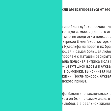
Yes:
А что это был за человек, если абстрагироваться от его
чем его личная драма?
– Как я уже сказал выше, Валентино был глубоко несчастн
причинам он не мог создать настоящую семью, а для него э
очень чувствительным и мягким, многие люди этим пользов
у него был брак с начинающей актрисой Джин Экер, которы
несколько часов. Она не пустила Рудольфа на порог в их бра
чудовищной ошибкой. Его следующая и самая большая любо
потерпела фиаско. Причина его проблем с Наташей раскрыта
наконец, его третьей невестой была польская актриса Пола 
похорон Валентино играла «роль» безутешной вдовы и букв
киностудии «Парамаунт» падала в обмороки, выкрикивая им
самой большой любовью своей жизни. После похорон, буквал
Пола выскочила замуж за саудовского принца.
Наверное, личная драма Рудольфа Валентино заключалась в 
весьма и весьма далек от того, кем он был на самом деле, в
был великим любовником, богом любви, а в реальной жизни
быть с женщиной.