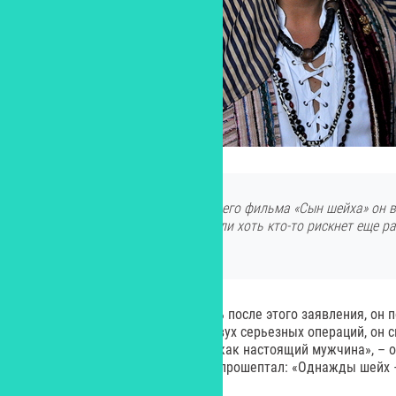
На премьере своего последнего фильма «Сын шейха» он в
что устал быть шейхом, и если хоть кто-то рискнет еще р
роль, он даст ему по морде
Но уже спустя несколько недель после этого заявления, он 
болями, и, проснувшись после двух серьезных операций, он 
«Как я себя вел?» «Ты вел себя как настоящий мужчина», –
Валентино улыбнулся в ответ и прошептал: «Однажды шейх –
в глубокий сон.