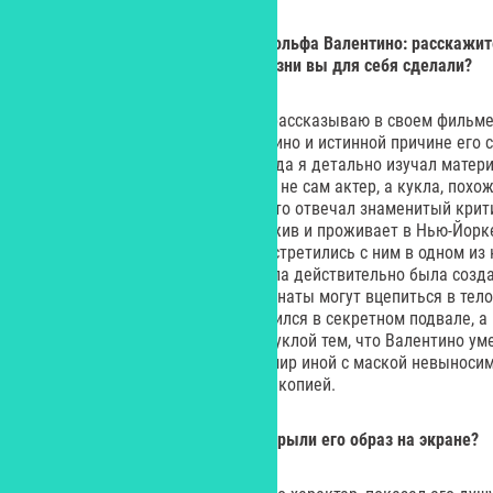
Yes:
Вы изучали биографию Рудольфа Валентино: расскажите
интересные открытия из его жизни вы для себя сделали?
– Об одном из таких событий я рассказываю в своем фильме
информация о Рудольфе Валентино и истинной причине его см
же есть кое-что интересное. Когда я детально изучал матери
во время похорон в гробу лежал не сам актер, а кукла, похо
воды. Также я выяснил, что за это отвечал знаменитый кри
узнать, что его племянник еще жив и проживает в Нью-Йорк
вылетели из Лос-Анджелеса и встретились с ним в одном и
парком. Он подтвердил, что кукла действительно была созда
покупке. Студия боялась, что фанаты могут вцепиться в тело
безопасности труп актера находился в секретном подвале, а
гипотеза объясняла подмену с куклой тем, что Валентино уме
все старания гримеров, ушел в мир иной с маской невыносим
поэтому его пришлось заменить копией.
Yes:
Вы довольны тем, как раскрыли его образ на экране?