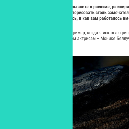
Yes: Вы очень интересно рассказываете о расизме, расширя
к фильму:
как вам удалось заинтересовать столь замечател
съемках? Почему они согласились, и как вам работалось в
– Все произошло спонтанно. Например, когда я искал актрис
я сделал предложения сразу трем актрисам – Монике Беллу
Росселлини.