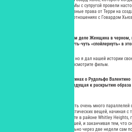
ДиКаприо в фильме «Авиатор». Мы с супругой провели наст
тему и даже получили эксклюзивные права от Терри на соз
ее турбулентных и абьюзивных отношениях с Говардом Хьюз
интересный фильм!
Yes:
Кстати, а кем была на самом деле Женщина в черном,
Рудольфа Валентино? Можем чуть-чуть «спойлернуть» в эт
– Такая женщина реально была, но я дал нашей истории сво
раскрывать все карты. Лучше посмотрите фильм.
Yes:
Если говорить о других картинах о Рудольфо Валентино 
связь, преемственность идей, ведущая к раскрытию образа 
параллелей нет?
– Никаких параллелей нет, но есть очень много параллелей 
вообще, съемки были полны мистических вещей, начиная с т
Наташа и мы жили в том же месте в районе Whitley Heights, 
Валентино со своей женой Наташей, и заканчивая тем, что с
операционной комнате, я буквально через две недели сам п