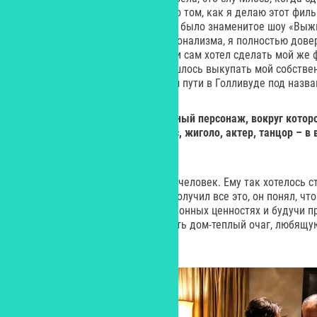
я снимал документальное кино о том, как я делаю этот филь
продюсера, в резюме у которого было знаменитое шоу «Вы
Учитывая уровень его профессионализма, я полностью довер
обманом забрал весь материал и сам хотел сделать мой же ф
двух лет борьбы с ним, мне пришлось выкупать мой собствен
документальную картину о моем пути в Голливуде под назв
Yes:
Рудольф Валентино – сложный персонаж, вокруг которо
смерти кипели страсти. Ловелас, жиголо, актер, танцор – в 
типаж?
– На мой взгляд, он несчастный человек. Ему так хотелось 
любой ценой, однако, когда он получил все это, он понял, чт
счастья. Воспитанный в традиционных ценностях и будучи 
Рудольф хотел, конечно же, иметь дом-теплый очаг, любящую
произошло все ровно наоборот…