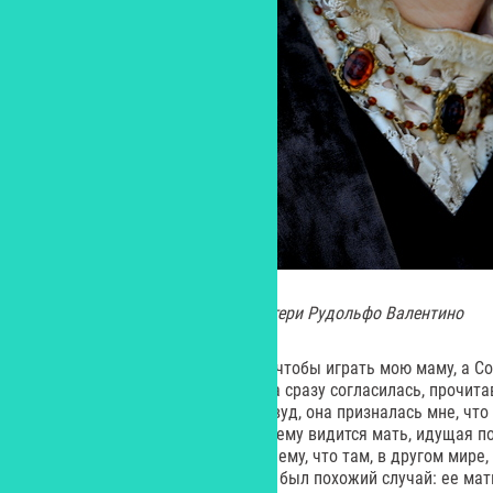
Изабелла Росселлини в роли матери Рудольфо Валентино
Беллучи была слишком молода, чтобы играть мою маму, а С
на двух фильмах, а вот Изабелла сразу согласилась, прочита
Прилетев из Нью-Йорка в Голливуд, она призналась мне, что
сцена, где Валентино умирает и ему видится мать, идущая по
слов, одним взглядом «говорит» ему, что там, в другом мире,
Оказывается, у самой Изабеллы был похожий случай: ее мат