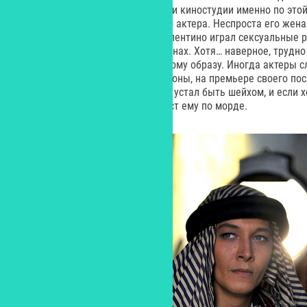
закрепился за ним в Голливуде, и киностудии именно по это
как человека, ни как серьезного актера. Неспроста его жен
боролась против того, чтобы Валентино играл сексуальные р
серьезных драматических картинах. Хотя… наверное, трудно
как сам Рудольф относился к этому образу. Иногда актеры 
против своей воли. С одной стороны, на премьере своего п
он вышел на сцену и сказал, что устал быть шейхом, и если х
предложить ему эту роль, он даст ему по морде.