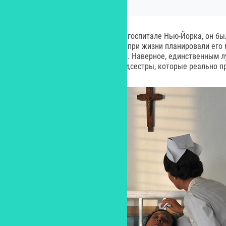
Умирая молодым и известным в госпитале Нью-Йорка, он бы
окружении людей, которые еще при жизни планировали его
сулившие студии хорошие сборы. Наверное, единственным л
атмосфере были заботливые медсестры, которые реально пр