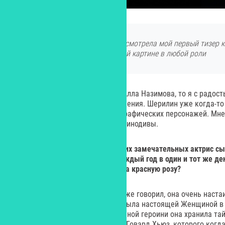
Во время ланча Шерилин посмотрела мой первый тизер к
сама захотела сняться в этой картине в любой роли
Так как мне очень нужна была Алла Назимова, то я с радост
кинозвезды русского происхождения. Шерилин уже когда-то 
Тейлор и знала, как играть биографических персонажей. Мне
справилась с ролью непростой кинодивы.
Yes: Давайте уточним: кто из этих замечательных актрис
сы
Женщину в черном, которая каждый год в один и тот же де
Рудольфо Валентино и возлагала красную розу?
– Ее сыграла Терри Мур. Как я уже говорил, она очень наста
смогли понять почему. Терри и была настоящей Женщиной в
только в отличие от своей экранной героини она хранила та
– это был умерший миллиардер Говард Хьюз, которого когд