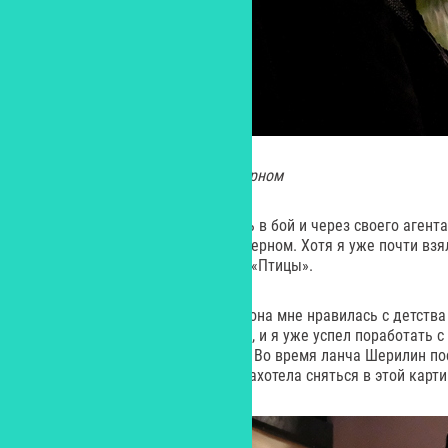
Терри Мур в роли Женщины в черном
Актриса Терри Мур сама рвалась в бой и через своего агент
она должна играть Женщину в черном. Хотя я уже почти взял
сыгравшую у Хичкока в фильме «Птицы».
Что касается Шерилин Фенн, то она мне нравилась с детств
«Слияние двух лун», «Твин Пикс», и я уже успел поработать 
где она сыграла мать адвоката. Во время ланча Шерилин по
фильму «Немая жизнь» и сама захотела сняться в этой карти