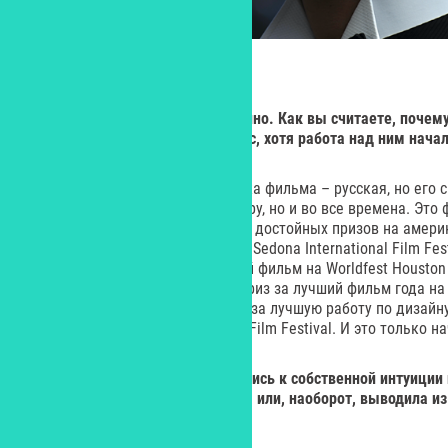
Yes
:
Ничто не происходит случайно. Как вы считаете, поче
выходит в прокат именно сейчас, хотя работа над ним начал
– Тема – голливудская, а начинка фильма – русская, но его
зрителей не только по всему миру, но и во все времена. Это 
Наша картина уже получила ряд достойных призов на амери
Аризоне (гран-при на фестивале Sedona International Film Fes
Реми» за лучший драматический фильм на Worldfest Houston Int
Восточном побережье страны приз за лучший фильм года на 
International Film Festival и приз за лучшую работу по диза
Флориде – Orlando International Film Festival. И это только н
Yes:
Насколько вы прислушивались к собственной интуиции
случаи, когда она вас подводила или, наоборот, выводила 
невредимым?