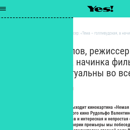
Интервью
/
Владислав Козлов, режиссер: «Тема – голливудская, а нач
актуальны во все времена»
Владислав Козлов, режиссер
голливудская, а начинка фил
его смыслы актуальны во вс
ЕКАТЕРИНА СОЛОВЕЙ
Журналист
21 марта в российский прокат выходит кинокартина «Немая
символе Голливуда, актере немого кино Рудольфо Валентин
замечательный актерский состав и интересная и непростая 
длилась долгих 15 лет. В преддверии премьеры мы побесе