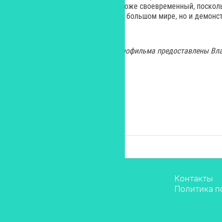
вот этот проект о Супермене – тоже своевременный, поскол
историю маленького человека в большом мире, но и демонс
между русским и американцем.
Все изображения и кадры из кинофильма предоставлены Вл
кинопрокатчиком.
Звёзды
Контакты
Мода
Политика п
Красота
Саморазвитие
Лайфстайл