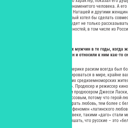
– Я доволен тем, как раскрыл его характер, показал его душ
внутренние переживания этого знаменитого человека. А его
Голливуде, а также отношения с Наташей и другими женщин
мини-сериале о Голливуде, который хотел бы сделать совмес
в Лос-Анджелесе. Этот проект будет не только рассказывать
коснется и других известных личностей, в том числе из Росс
создан Голливуд.
Yes:
Это правда, что итальянских мужчин в те годы, когда 
воспринимали как белых мужчин и относили к ним как-то с
– Да, правда. К сожалению, в Америке расизм всегда был б
западным людям, чтобы ориентироваться в мире, крайне важ
«чужих». Итальянцев, как и других средиземноморских жите
начала XX века «грязными даго». Продюсер и режиссер кин
ДеМиль даже поспорил с другим продюсером Джесси Ласки,
Валентино никогда не станет кассовым, потому что герой-л
поэтому он априори не может играть любовь, тем более с бе
сделало тогда кассу и породило феномен «латинского любовн
парадоксально, но сейчас, в XXI веке, такими «даго» стали 
Зачастую в Америке можно услышать, что русские – это «б