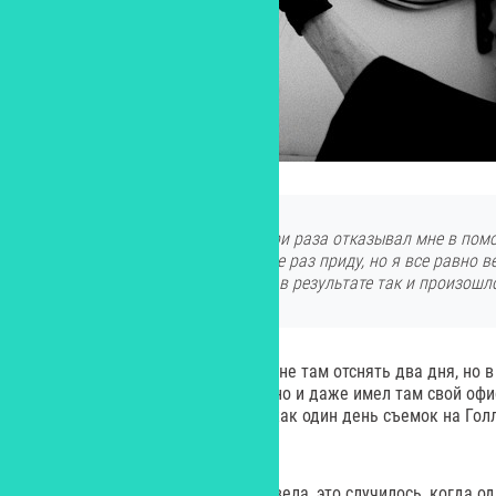
Вице-президент кладбища три раза отказывал мне в пом
вызвать полицию, если я еще раз приду, но я все равно в
буду снимать свой фильм, и в результате так и произошл
Они сдались, и не только дали мне там отснять два дня, но в
кладбище почти 15 лет бесплатно и даже имел там свой офи
почти 300 тысяч долларов, так как один день съемок на Го
порядка 20 тысяч долларов.
Но однажды интуиция меня подвела, это случилось, когда 