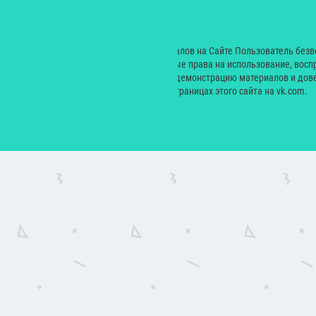
Рестораны
Дети
© 2000 — 2024. При размещении материалов на Сайте Пользователь без
Екатерина Николаевна неисключительные права на использование, восп
производных произведений, а также на демонстрацию материалов и дове
сайт yesmagazine.ru и на официальных страницах этого сайта на vk.com.