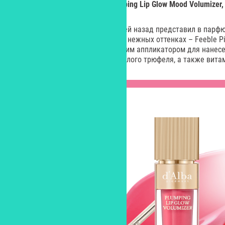
Блески-пламперы для губ Plumping Lip Glow Mood Volumizer, 
Бренд d'Alba буквально пару дней назад представил в парф
блески-пламперы для губ в трех нежных оттенках – Feeble Pin
Новинка снабжена металлическим аппликатором для нанес
ингредиент марки – экстракт белого трюфеля, а также витам