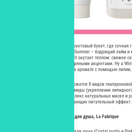
Spring – это нежный цветочно-фруктовый букет, где сочная 
согревающим аккордом амбры. Summer – бодрящий лайм и 
тонкими древесными нотами. Fall окутает теплом: свежее се
бергамота здесь приправлены пряными акцентами. Ну а Wint
морозная чистота, достигаемая в аромате с помощью лилии, 
В составе средств линейки содержатся 8 видов гиалуроново
(интенсивное увлажнение), церамиды (укрепление липидног
(борется с пигментацией) и комплекс натуральных масел и р
обогащающих формулу и усиливающих питательный эффект.
Набор парфюмированных гелей для душа, La Fabrique
Набор парфюмированных гелей для душа (Cristal purity и Pin