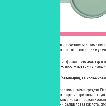
Масло сладкого миндаля и сквалан в составе бальзама пита
растительные экстракты предотвращают воспаление и улуч
Есть у новинки и своя оригинальная фишка – это дозатор в 
воспользоваться средством, нужно просто повернуть крышку,
Матирующий крем
Effaclar
MAT+(реновация),
La
Roche-
Posa
La Roche-Posay представила реновацию в гамме средств Eff
лица содержит новую формулу, но сохранил при этом легкую,
задача этого средства – матирование кожи и пролонгирован
крема содержится липогидрокси- и салициловая кислота, с