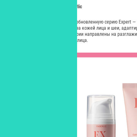
Обновленная серия Expert, Faberlic
Компания Faberlic представила обновленную серию Expert 
комплексные программы ухода за кожей лица и шеи, адапт
использования. Все средства серии направлены на разглажи
восстановление четкости овала лица.