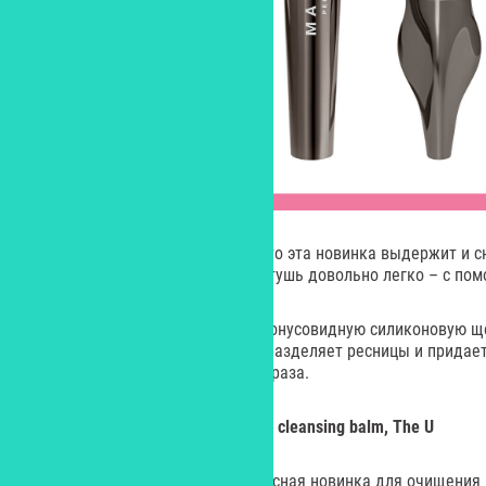
Производитель говорит о том, что эта новинка выдержит и сне
но, несмотря на это, смывается тушь довольно легко – с по
Отметим также оригинальную конусовидную силиконовую ще
разной длины, которая хорошо разделяет ресницы и придает
захватывая реснички с первого раза.
Гидрофильный
бальзам
Tochilka cleansing balm, The U
Tochilka Cleansing Balm – интересная новинка для очищения