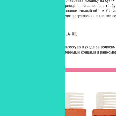
Производитель рекомендует использовать новинку на сухих
небрежного стайлинга либо на прикорневой зоне, если требу
следующий день и придать ей дополнительный объем. Силик
составе средства мягко локализуют загрязнения, излишки 
укладочных средств.
Гребешок в чехле-картхолдере, LA-OIL
Гребешок – наверное, главный аксессуар в уходе за волосам
помассирует кожу головы скругленными концами и равноме
средства.