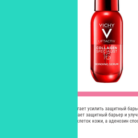
Рекомбинантный коллаген помогает усилить защитный барь
успокаивает кожу, восстанавливает защитный барьер и улу
Hepes стимулирует обновление клеток кожи, а аденозин сп
видимости морщин.