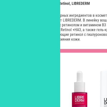
Антивозрастная линия средств Retinol, LIBREDERM
Ретинол – один из самых популярных ингредиентов в космет
антивозрастной линии средств от LIBREDERM. В линейку во
сыворотка Retinol B3 Serum pro с ретинолом и витамином B3
кожи, ночной интенсивный крем Retinol +HA3, а также гель
вокруг глаз Retinol +HA3, сочетающие ретинол с гиалуронов
восстановления, омоложения и сияния кожи.