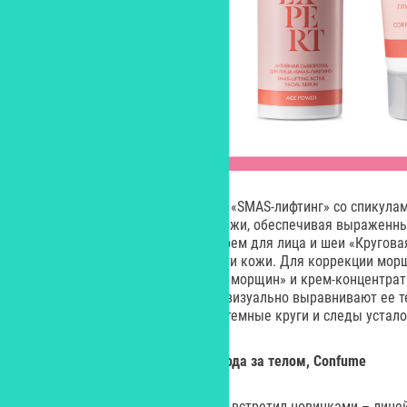
Новинка в линейке – сыворотка «SMAS-лифтинг» со спикула
активные компоненты вглубь кожи, обеспечивая выраженн
числе обновленных средств – крем для лица и шеи «Кругова
улучшению упругости и плотности кожи. Для коррекции мор
сыворотка «Корректор глубоких морщин» и крем-концентрат
улучшают эластичность кожи и визуально выравнивают ее те
Eye помогает уменьшить отеки, темные круги и следы устало
Парфюмированные средства ухода за телом, Confume
Весну корейский бренд Confume встретил новинками – лин