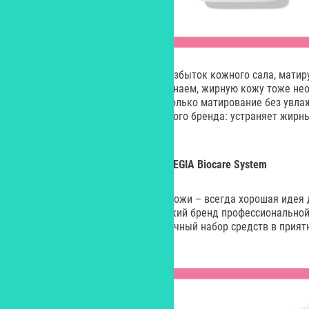
Компонент себулиз уменьшает избыток кожного сала, матиру
глицерин – увлажняет. Как мы знаем, жирную кожу тоже не
допуская ее обезвоживания – только матирование без увла
это и делает новинка французского бренда: устраняет жирн
влагой.
Подарочный
набор
Latte Bloom, EGIA Biocare System
Базовый уход для любого типа кожи – всегда хорошая идея 
думаем не только мы: итальянский бренд профессиональной 
System к весне выпустил подарочный набор средств в прият
сумочке.