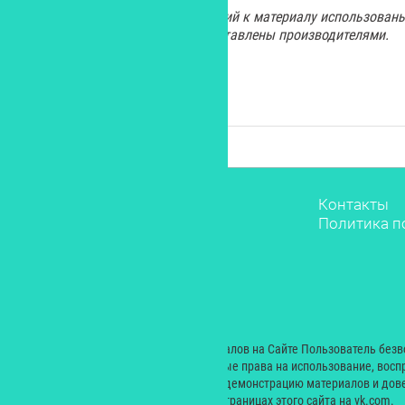
В качестве заходных иллюстраций к материалу использован
Изображения косметики предоставлены производителями.
Звёзды
Контакты
Мода
Политика п
Красота
Саморазвитие
Лайфстайл
Рестораны
Дети
© 2000 — 2024. При размещении материалов на Сайте Пользователь без
Екатерина Николаевна неисключительные права на использование, восп
производных произведений, а также на демонстрацию материалов и дове
сайт yesmagazine.ru и на официальных страницах этого сайта на vk.com.