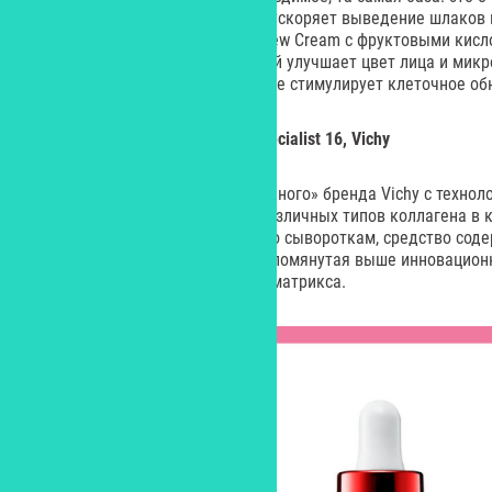
с антиоксидантным эффектом (ускоряет выведение шлаков 
миндальный крем Mandelic Renew Cream с фруктовыми кисл
экстрактами и маслами, который улучшает цвет лица и микр
питает и защищает кожу, а также стимулирует клеточное об
Сыворотка Liftactiv Collagen Specialist 16, Vichy
Новинка от французского «аптечного» бренда Vichy с техно
TECHNOLOGY для укрепления различных типов коллагена в к
восстановления. Как и положено сывороткам, средство сод
более высокой концентрации. Упомянутая выше инновационн
восстановление коллагенового матрикса.