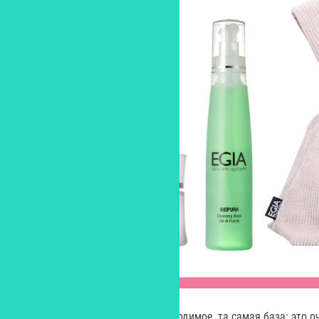
В составе набора – самое необходимое, та самая база: это 