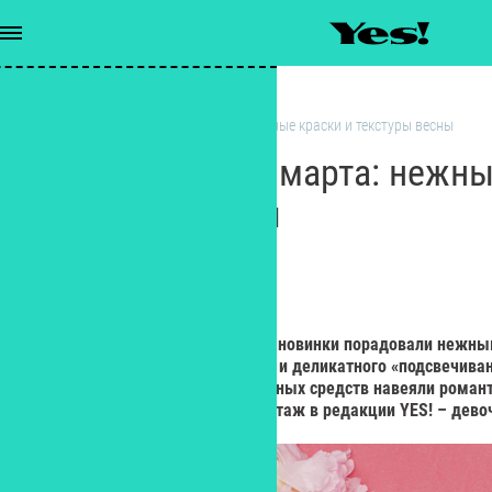
Макияж
/
Бьюти-новинки марта: нежные краски и текстуры весны
Бьюти-новинки марта: нежны
текстуры весны
РЕДАКЦИЯ YES!
Редактор
Самые первые весенние бьюти-новинки порадовали нежным
словно созданными для заботы и деликатного «подсвечиван
Тонкие ароматы парфюмированных средств навеяли романт
упаковки и вовсе вызвали ажиотаж в редакции YES! – дев