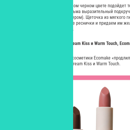
Тушь Curve Scandale в насыщенном черном цвете подойдет т
ресницах, а еще она создает весьма выразительный подкру
будто ты воспользовалась керлером). Щеточка из мягкого г
прокрашивает даже коротенькие реснички и придаем им же
тестировании замечено не было.
Бальзамы для губ в оттенках Dream Kiss и Warm Touch, Eco
Российский бренд натуральной косметики Ecomake «продлил»
выпустив два новых оттенка – Dream Kiss и Warm Touch.