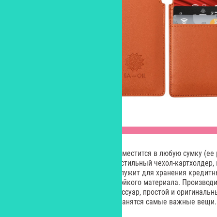
Компактная модель от LA-OIL поместится в любую сумку (ее р
Интересно, что она помещена в стильный чехол-картхолдер,
гребешок от загрязнений, но и служит для хранения кредитн
выполнен из прочного износостойкого материала. Производи
своим изобретением – этот аксессуар, простой и оригинальн
дамской сумочке, где обычно хранятся самые важные вещи.