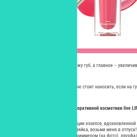
Средство увлажняет и питает кожу губ, а главное – увеличив
уколов.
Как и все пламперы, этот блеск не стоит наносить, если на 
ранки.
Лимитированная коллекция декоративной косметики live LIF
В новой лимитированной коллекции essence, вдохновленной
средства словно бы говорят «хозяйка, возьми меня в отпуск
стиле подойдут блеск для губ с шиммером (на фото), двухфаз