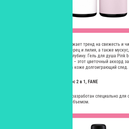
Так, например, Cristal purity отражает тренд на свежесть и чи
угадывается фрезия, розовый перец и лилия, а также мускус,
сообщающие ему благородную глубину. Гель для душа Pink b
розового перца, жасмина и розы – этот цветочный аккорд за
сандала и ветивера, оставляя на коже долгоиграющий след.
Текстурирующий спрей для волос 2 в 1, FANE
Спрей-текстурайзер FANE AERIS разработан специально для 
свободным, текстурированным объемом.