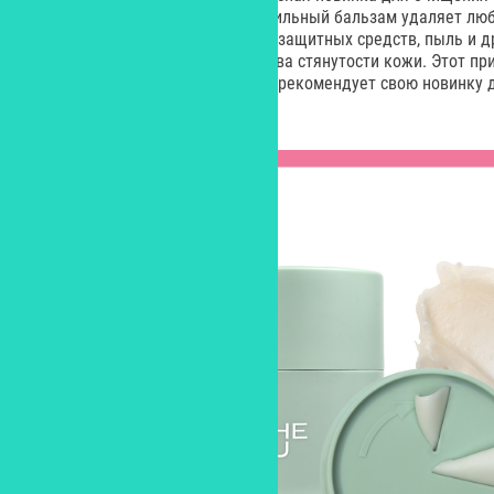
оригинальной упаковке. Гидрофильный бальзам удаляет любо
макияж, а также остатки солнцезащитных средств, пыль и д
качественной очистки нет чувства стянутости кожи. Этот пр
абсолютно все – производитель рекомендует свою новинку д
особо чувствительную.