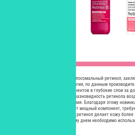
Бренд использует в новинках липосомальный ретинол, закл
карнаубского воска. Эта технология, по данным производите
проникновение активных компонентов в глубокие слои за д
отрезок. Немаловажно, что эта разновидность ретинола воз
обновление кожи без раздражения. Благодаря этому новинка
никогда еще не использовал этот мощный компонент, треб
его воздействия. Напомним, что ретинол делает кожу более
ультрафиолетовых лучей, поэтому днем необходимо использ
фильтрами.