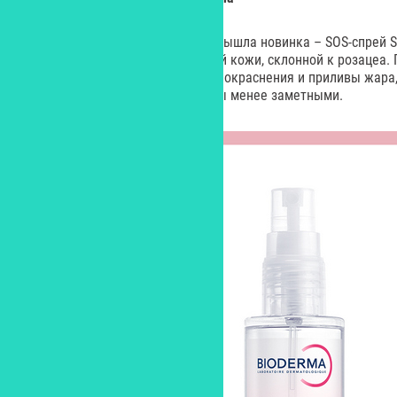
В гамме Bioderma Sensibio AR+ вышла новинка – SOS-спрей S
разработано для чувствительной кожи, склонной к розацеа.
новинка мгновенно уменьшает покраснения и приливы жара,
успокаивая кожу и делая сосуды менее заметными.