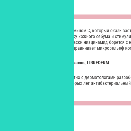
Экстракт лимона обогащен витамином С, который оказывае
действие, нормализует выработку кожного себума и стимули
коллагена. Входящий в состав маски ниацинамид борется с
тусклостью, придает сияние и выравнивает микрорельеф ко
Дезодорант-антиперспирант 48 часов, LIBREDERM
Лаборатория LIBREDERM совместно с дерматологами разраб
антиперспирантов, в основу которых лег антибактериальны
(цинк PCA и триэтилцитрат).