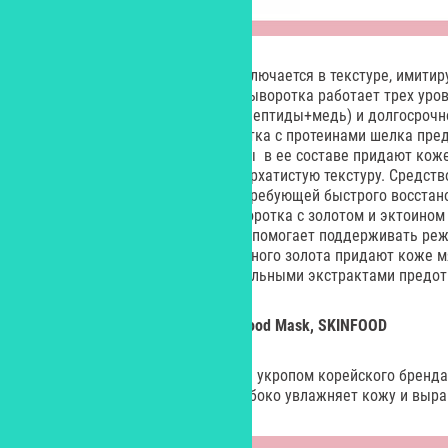
Особенность этого продукта заключается в текстуре, имити
гидролипидную мантию кожи. Сыворотка работает трех уро
(гидрованс), глубокий лифтинг (пептиды+медь) и долгосроч
2. Вторая, гиалуроновая сыворотка с протеинами шелка пре
преображения. Золотые частицы в ее составе придают коже
экстрактов растений создает бархатистую текстуру. Средст
тусклой и обезвоженной кожи, требующей быстрого восстано
коллекции – увлажняющая сыворотка с золотом и эктоином 
увлажнения сухой кожи. Эктоин помогает поддерживать ре
влагорезервуар, частицы сусального золота придают коже м
гиалуроновой кислоты с растительными экстрактами предот
Освежающая маска для лица Food Mask, SKINFOOD
Освежающая маска с лимоном и укропом корейского бренда
сети магазинов «Подружка», глубоко увлажняет кожу и выра