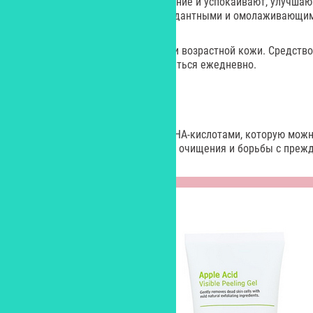
увлажнению, снимают раздражение и успокаивают, улучшаю
тонизируют, обладают антиоксидантными и омолаживающим
Молочко подойдет для сухой или возрастной кожи. Средств
слой, поэтому может использоваться ежедневно.
Пилинг-гель для лица A`PIEU
Скатка с экстрактом яблока и АНА-кислотами, которую можн
«Подружка», предназначена для очищения и борьбы с преж