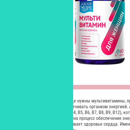
Отвечая на вопрос, зачем вообще нужны мультивитамины, 
подчеркивают, как важно обеспечивать организм энергией. 
витамины группы B (B1, B2, B3, B4, B5, B6, B7, B8, B9, B12), к
метаболизме глюкозы и влияют на процесс обеспечения эне
коэнзим Q10, который поддерживает здоровье сердца. Имен
содержится в «Женской формуле».