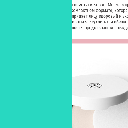
Российский бренд минеральной косметики Kristall Minerals 
тональную основу Skin Barrier в компактном формате, котор
камуфлирует несовершенства и придает лицу здоровый и ух
кислота в ее составе помогает бороться с сухостью и обезв
сохранению упругости и эластичности, предотвращая прежд