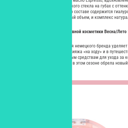
нескольких оттенках. Например, масло Espresso, вдохновл
оттенками, создает эффект жидкого стекла на губах с оттен
насыщенного коричневого. В его составе содержится гиалу
губы и придающая им визуальный объем, и комплекс натура
Новинки из коллекции декоративной косметики Весна/Лето
Новая весенне-летняя коллекция немецкого бренда уделяет
экологичным форматам для макияжа «на ходу» и в путешест
многофункциональным гибридным средствам для ухода за к
популярная тушь Lash PRINCESS в этом сезоне обрела новый
коричневый.