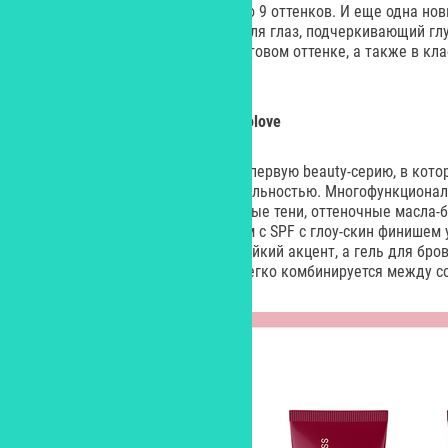
Всего в коллекции представлено 9 оттенков. И еще одна нов
наш обзор – это гелевый Kajal для глаз, подчеркивающий глу
представлен в зеленом и фиолетовом оттенке, а также в кла
бежевом и коричневом.
Оттеночное масло для губ, monolove
Бренд monolove выпустил свою первую beauty-серию, в кото
в себе декор и уход с функциональностью. Многофункциона
заменяют тинт для губ и кремовые тени, оттеночные масла-
эффект жидкого стекла, BB-крем с SPF с глоу-скин финишем
цветные термотуши создают стойкий акцент, а гель для бро
день. Все взаимозаменяемо и легко комбинируется между с