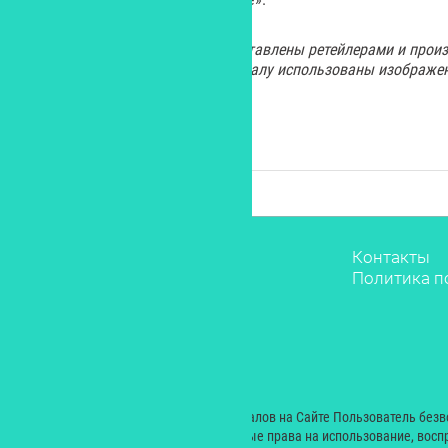
Изображения косметики предоставлены ретейлерами и произ
заходных иллюстраций к материалу использованы изображе
Звёзды
Контакты
Мода
Политика п
Красота
Саморазвитие
Лайфстайл
Рестораны
Дети
© 2000 — 2024. При размещении материалов на Сайте Пользователь без
Екатерина Николаевна неисключительные права на использование, восп