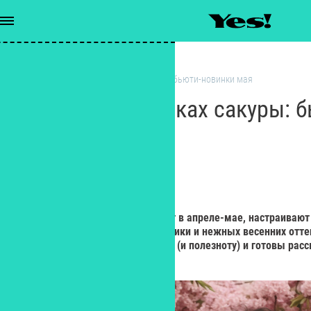
Макияж
/
В нежных оттенках сакуры: бьюти-новинки мая
В нежных оттенках сакуры: 
мая
РЕДАКЦИЯ YES!
Редактор
Бьюти-новинки, увидевшие свет в апреле-мае, настраивают
них много декоративной косметики и нежных весенних отте
протестировали всю эту красоту (и полезноту) и готовы расс
впечатлениях.