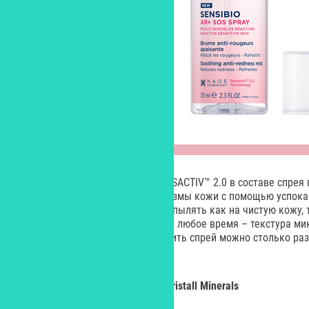
Запатентованная технология ROSACTIV™ 2.0 в составе спрея
естественные защитные механизмы кожи с помощью успока
Интересно, что спрей можно распылять как на чистую кожу, 
дискомфорт может возникнуть в любое время – текстура м
невесомая и незаметная. Наносить спрей можно столько раз,
необходимым.
Тональная основа
Skin
Barrier,
Kristall
Minerals