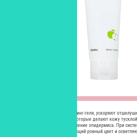
Кислоты, входящие в состав пилинг-геля, ускоряют отшелуши
удаляют омертвевшие клетки, которые делают кожу тусклой.
очищению и стимулирует обновление эпидермиса. При сист
новинки кожа приобретает сияющий ровный цвет и осветляю