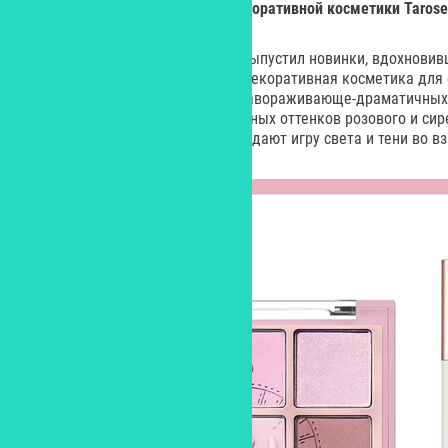
Лимитированная коллекция декоративной косметики
Tarose
Корейский бренд Holika Holika выпустил новинки, вдохновив
лимитированную серию вошла декоративная косметика для 
образов – от естественных до завораживающе-драматичных.
палитра как теплых, так и холодных оттенков розового и си
сияющим финишем, которые создают игру света и тени во вз