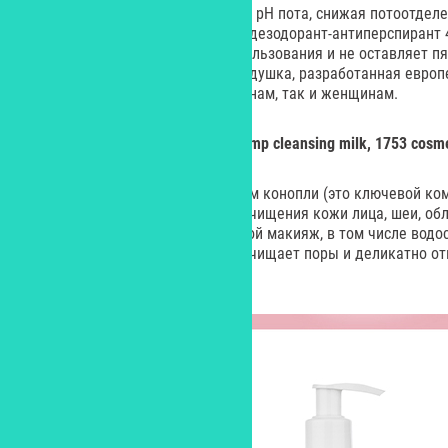
Он постепенно активируется при рН пота, снижая потоотдел
пахнущие вещества. Например, дезодорант-антиперспирант 
подойдет для ежедневного использования и не оставляет пя
ненавязчивая универсальная отдушка, разработанная евро
поэтому он подойдет как мужчинам, так и женщинам.
Молочко для очищения лица hemp cleansing milk, 1753 cosme
Молочко на мягких ПАВ с маслом конопли (это ключевой ко
cosmetics) предназначено для очищения кожи лица, шеи, обл
макияжа. Новинка удаляет любой макияж, в том числе водост
для области глаз. Она глубоко очищает поры и деликатно о
омоложение кожи.