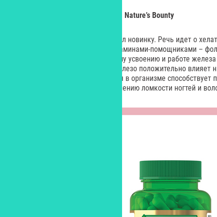
«Легкодоступное железо 17 мг»,
Nature’
s B
ounty
Бренд Nature’s Bounty представил новинку. Речь идет о хела
усвоения форме, усиленном витаминами-помощниками – фол
и В12, способствующими лучшему усвоению и работе железа 
важен для женской красоты: железо положительно влияет на
ногтей – восполнение его уровня в организме способствует
улучшению цвета лица и уменьшению ломкости ногтей и вол