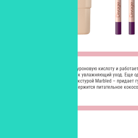
Поэтому СС-крем содержит гиалуроновую кислоту и работает
крем с цветокоррекцией, но и как увлажняющий уход. Еще о
– блеск-бальзам с мраморной текстурой Marbled – придает 
оттенок. В составе бальзама содержится питательное кокос
дамасской розы.