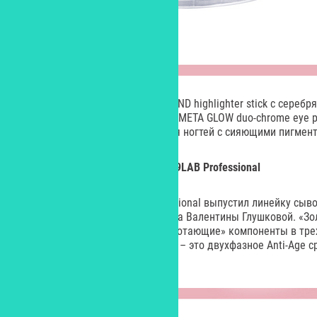
хайлайтер-стик BABY GOT DIAMOND highlighter stick с сереб
дуохромный карандаш для глаз META GLOW duo-chrome eye pe
продукты, а также покрытия для ногтей с сияющими пигмен
Линейка сывороток для лица, 19LAB Professional
Российский бренд 19LAB Professional выпустил линейку сыв
руководством основателя бренда Валентины Глушковой. «Зо
самые удачные формулы и «работающие» компоненты в тре
продуктах. 1. Первая сыворотка – это двухфазное Anti-Age 
зрелой кожи.