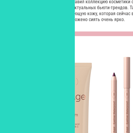
Российский бренд Divage представил коллекцию косметики 
из новинок «работает» в русле актуальных бьюти-трендов. Т
лица поддерживает моду на сияющую кожу, которая сейчас 
вместо легкого сияния коже положено сиять очень ярко.