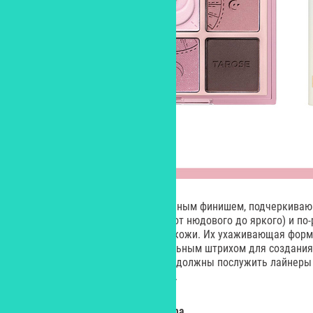
Полупрозрачные помады с влажным финишем, подчеркивающи
представлены в пяти оттенках (от нюдового до яркого) и по
губах в зависимости от оттенка кожи. Их ухаживающая форм
увлажняет и питает губы. Финальным штрихом для создания 
замыслу создателей коллекции, должны послужить лайнеры
– лиловом и розово-коричневом.
SOS-спрей
Sensibio
AR+,
Bioderma