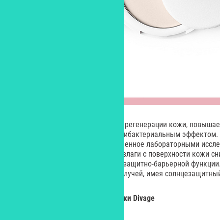
Хитозан активизирует процессы регенерации кожи, повыша
свойства и обладает мягким антибактериальным эффектом. 
интересное свойство, подтвержденное лабораторными иссле
Skin Barrier скорость испарения влаги с поверхности кожи сн
свидетельствует об укреплении защитно-барьерной функции
обладательницу и от солнечных лучей, имея солнцезащитный
Новинки из декоративной линейки
Divage