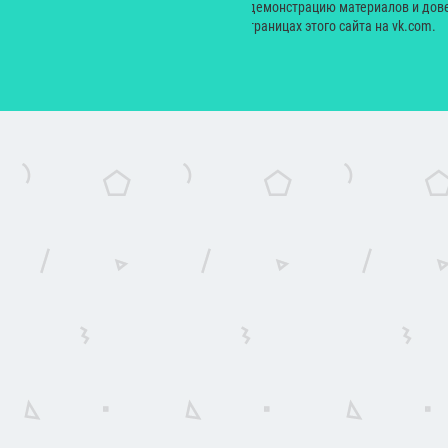
производных произведений, а также на демонстрацию материалов и дове
сайт yesmagazine.ru и на официальных страницах этого сайта на vk.com.