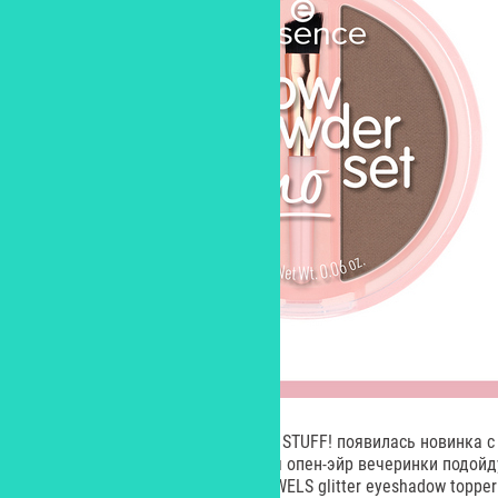
В серии сывороток HELLO, GOOD STUFF! появилась новинка с
фестивального макияжа или для опен-эйр вечеринки подойд
продукты: тени-топпер JELLY JEWELS glitter eyeshadow topper