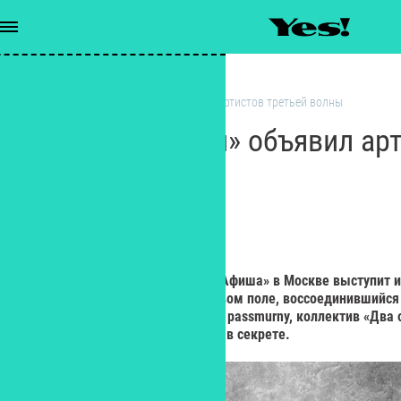
Музыка
/
«Пикник Афиши» объявил артистов третьей волны
«Пикник Афиши» объявил арт
волны
РЕДАКЦИЯ YES!
Редактор
20 июня на фестивале «Пикник Афиша» в Москве выступит ин
исполнительница Элли на маковом поле, воссоединившийся 
герои меланхоличного поп-рока passmurny, коллектив «Два о
имя организаторы пока держат в секрете.