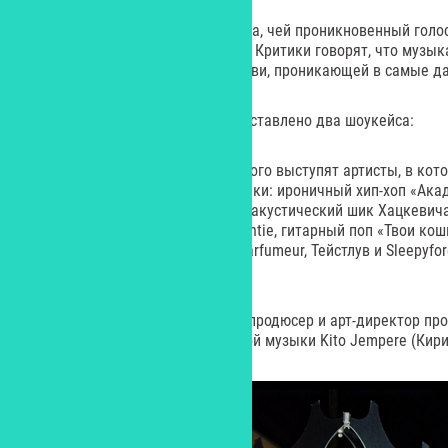
Элли на маковом поле – артистка, чей проникновенный голо
романсов, стал свежим глотком. Критики говорят, что музык
русской тоски и бескрайней любви, проникающей в самые да
На фестивале также будет представлено два шоукейса:
Шоукейс «Заря», в рамках которого выступят артисты, в кот
видит будущее российской музыки: ироничный хип-хоп «Акад
модерн Illo.Trio, поп-певица Ada, акустический шик Хацкевич
интеллигентский электропоп Isentie, гитарный поп «Твои кош
столичный хип-хопа – the pak, Parfumeur, Тейстлув и Sleepyfo
«Дела поважнее».
В рамках шоукейса «Тихий ход» продюсер и арт-директор п
фигура в российской электронной музыки Kito Jempere (Кири