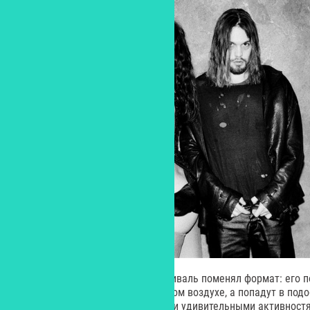
Напомним, что в этом году фестиваль поменял формат: его п
музыкальный пикник на открытом воздухе, а попадут в подо
аттракционами, сахарной ватой и удивительными активностя