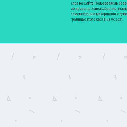
© 2000 — 2024. При размещении материалов на Сайте Пользователь без
Екатерина Николаевна неисключительные права на использование, восп
производных произведений, а также на демонстрацию материалов и дове
сайт yesmagazine.ru и на официальных страницах этого сайта на vk.com.