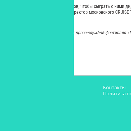
собирает близких по духу артистов, чтобы сыграть с ними ди
выступит, – программный арт-директор московского CRUISE
Марк Щедрин и Lipelis. .
Все изображения предоставлены пресс-службой фестиваля «
Звёзды
Контакты
Мода
Политика п
Красота
Саморазвитие
Лайфстайл
Рестораны
Дети