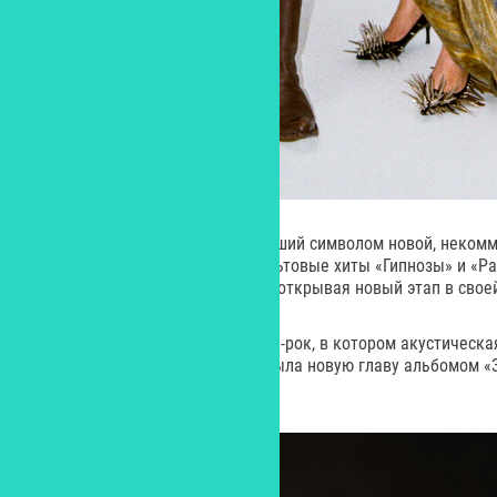
Мальбэк х Сюзанна – дуэт, ставший символом новой, некомм
музыки, не только исполнит культовые хиты «Гипнозы» и «Ра
свежую совместную программу, открывая новый этап в своей
passmurny – меланхоличный поп-рок, в котором акустическа
ярость. В 2026 году группа открыла новую главу альбомом «
жестким и бескомпромиссным.