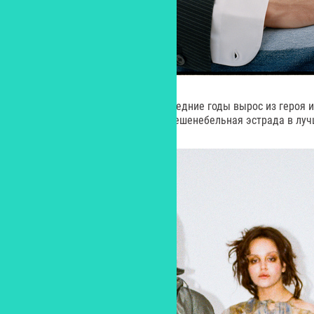
Zoloto – артист, который за последние годы вырос из героя 
хедлайнера. Его музыка – это фешенебельная эстрада в лу