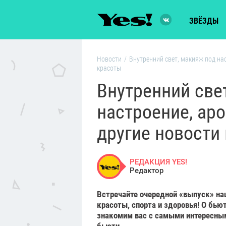
ЗВЁЗДЫ
Новости
/
Внутренний свет, макияж под на
красоты
Внутренний све
настроение, ар
другие новости
РЕДАКЦИЯ YES!
Редактор
Встречайте очередной «выпуск» на
красоты, спорта и здоровья! О бью
знакомим вас с самыми интересны