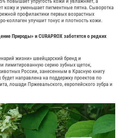
5% повышает упругость кожи и увлажняет, а
ет кожу и уменьшает пигментные пятна. Сыворотка
бережной профилактики первых возрастных
ро-коллаген улучшит тонус и плотность кожи.
ение Природы» и CURAPROX заботятся о редких
енарий жизни» швейцарский бренд и
и лимитированную серию зубных щеток,
ивотных России, занесенным в Красную книгу
ж будет направлена на поддержку проектов по
кита, лошади Пржевальского, европейского зубра и