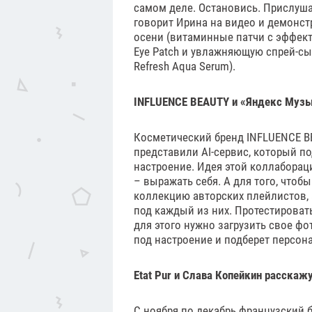
самом деле. Остановись. Прислушай
говорит Ирина на видео и демонстр
осени (витаминные патчи с эффекто
Eye Patch и увлажняющую спрей-сыв
Refresh Aqua Serum).
INFLUENCE BEAUTY и «Яндекс Музык
Косметический бренд INFLUENCE B
представили AI-сервис, который п
настроение. Идея этой коллаборац
– выражать себя. А для того, что
коллекцию авторских плейлистов,
под каждый из них. Протестировать
для этого нужно загрузить свое ф
под настроение и подберет персон
Etat Pur и Слава Копейкин расскаж
С ноября по декабрь французский б