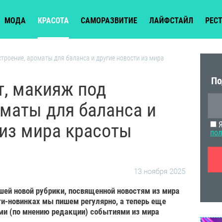
МОДА
КРАСОТА
САМОРАЗВИТИЕ
ЛАЙФСТАЙЛ
РЕС
строение, ароматы для баланса и другие новости из мира
По
т, макияж под
оматы для баланса и
 из мира красоты
Я
пол
13 ноября 2025
шей новой рубрики, посвященной новостям из мира
ти-новинках мы пишем регулярно, а теперь еще
ми (по мнению редакции) событиями из мира