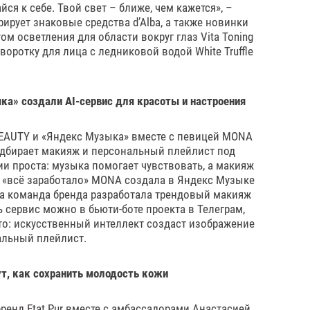
ся к себе. Твой свет – ближе, чем кажется», –
ирует знаковые средства d’Alba, а также новинки
м осветления для области вокруг глаз Vita Toning
оротку для лица с ледниковой водой White Truffle
а» создали AI-сервис для красоты и настроения
EAUTY и «Яндекс Музыка» вместе с певицей MONA
одбирает макияж и персональный плейлист под
ии проста: музыка помогает чувствовать, а макияж
бы «всё заработало» MONA создала в Яндекс Музыке
 а команда бренда разработала трендовый макияж
 сервис можно в бьюти-боте проекта в Телеграм,
ото: искусственный интеллект создаст изображение
альный плейлист.
ут, как сохранить молодость кожи
ренд Etat Pur вместе с амбассадорами Анастасией