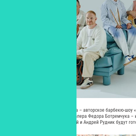
Гастрономический гвоздь вечера – авторское барбекю-шоу 
комментарии ведущего – стендапера Федора Ботремчука – 
барбекю-творцы Сергей Стыслый и Андрей Рудник будут гото