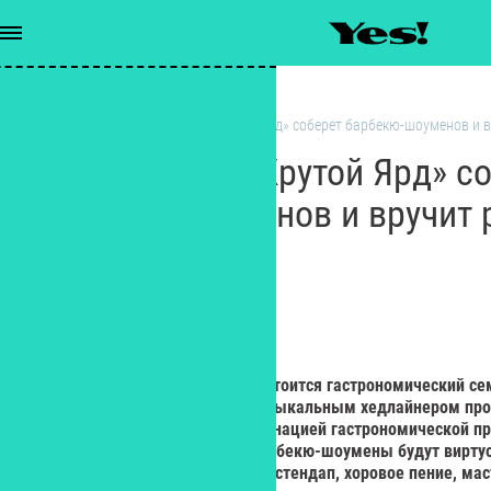
Рестораны
/
«ЖаритьФест, Крутой Ярд» соберет барбекю-шоуменов и 
«ЖаритьФест, Крутой Ярд» с
барбекю-шоуменов и вручит 
премию
РЕДАКЦИЯ YES!
Редактор
25 июля в Петербурге вновь состоится гастрономический с
«ЖаритьФест, Крутой Ярд». Музыкальным хедлайнером пр
группа «Братья Грим», а кульминацией гастрономической 
«Томагавк», в ходе которого барбекю-шоумены будут вирту
томагавки. Также в программе стендап, хоровое пение, мас