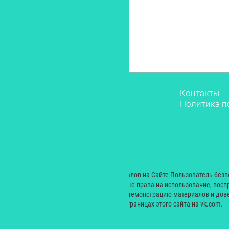
Звёзды
Контакты
Мода
Политика п
Красота
Саморазвитие
Лайфстайл
Рестораны
Дети
© 2000 — 2024. При размещении материалов на Сайте Пользователь без
Екатерина Николаевна неисключительные права на использование, восп
производных произведений, а также на демонстрацию материалов и дове
сайт yesmagazine.ru и на официальных страницах этого сайта на vk.com.