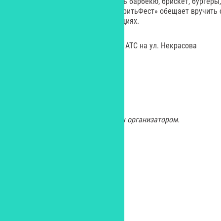
гости фестиваля смогут отведать барбекю, брискет, бургеры
изыски. Кстати, в этом году «ЖаритьФест» обещает вручить
премию в пяти барбекю-номинациях.
Где:
СПб., многоуровневый двор АТС на ул. Некрасова
Когда:
25 июля, начало в 12.00
Кому:
18+
Все изображения предоставлены организатором.