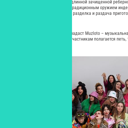
Это большой и сочный стейк на длинной зачищенной реберно
свое название из-за сходства с традиционным оружием инде
все присутствующие, потому что разделка и раздача пригот
часть гастрономического шоу.
Атмосферу единения и веселья задаст Muzloto – музыкальна
дискотеки, караоке и квиза. Ее участникам полагается петь,
композиции и получать призы.