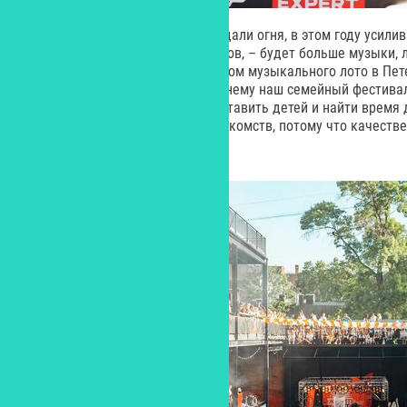
«В прошлом году мы мощно раздали огня, в этом году усилив
и «отец ЖаритьФест» Ден Столбов, – будет больше музыки, 
делаем коллаб с лучшим проектом музыкального лото в Пете
настоящий антистресс. По-прежнему наш семейный фестивал
предлагаем семейным парам оставить детей и найти время др
веселья в компании и новых знакомств, потому что качеств
настоящему укрепляет семью!»