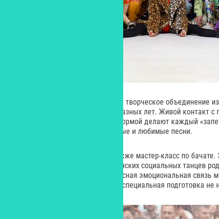
«Хоровая Лаборатория 440 Гц» – творческое объединение из
предложить спеть хором хиты разных лет. Живой контакт с 
эксперименты с музыкальной формой делают каждый «запе
репертуаре «440 Гц» – популярные и любимые песни.
В программе вечера заявлен также мастер-класс по бачате.
и несложный из латиноамериканских социальных танцев ро
его техники – простые шаги и тесная эмоциональная связь 
попробовать себя в этом танце, специальная подготовка не 