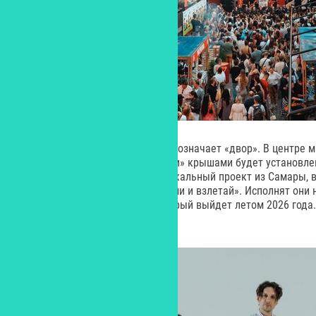
«Ярд» в переводе с английского означает «двор». В центре 
террасами и тремя «обитаемыми» крышами будет установлен
выступят «Братья Грим» – музыкальный проект из Самары, 
«Кустурица» и «Хлопай ресницами и взлетай». Исполнят они 
песни, входящие в альбом, который выйдет летом 2026 года.
летие.