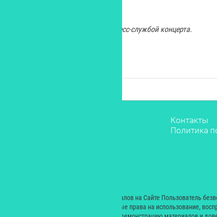
Начало концерта – в 20.00.
Изображение предоставлено пресс-службой концерта.
Звёзды
Контакты
Мода
Политика п
Красота
Саморазвитие
Лайфстайл
Рестораны
Дети
© 2000 — 2024. При размещении материалов на Сайте Пользователь без
Екатерина Николаевна неисключительные права на использование, восп
производных произведений, а также на демонстрацию материалов и дове