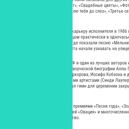
«Странник», «Младший лейтенант», «Свадебные цветы», «Фото
Андрей», «Императрица», «Я люблю тебя до слез», «Третье с
многие другие.
Игорь Николаев начал сольную карьеру исполнителя в 1986 
композитор стал известным певцом практически в одночасье
в программе «Утренняя почта», где показали песню «Мельниц
следующий день молодого артиста начали узнавать на улице
Сегодня он – народный артист РФ и один из лучших авторов 
песни стали яркой страницей в творческой биографии Аллы 
Валерия Леонтьева, Филиппа Киркорова, Иосифа Кобзона и д
сотрудничал также с зарубежными артистами (Синди Лаупер,
Нильсон, Томми Корберг) и создал гимн для церемонии закр
году.
Композитор не раз был отмечен премиями «Песня года», «Зо
Российской Музыкальной премией «Овация» и многочисленн
российское музыкальное искусство.