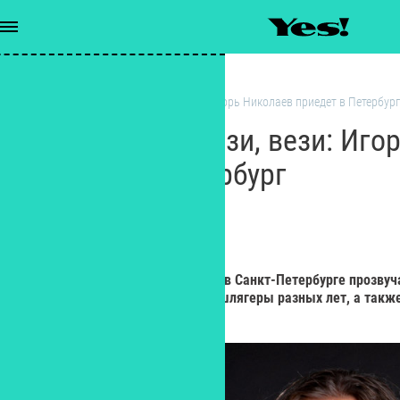
Новости
/
Такси, такси, вези, вези: Игорь Николаев приедет в Петербург
Такси, такси, вези, вези: Иг
приедет в Петербург
РЕДАКЦИЯ YES!
Редактор
7 августа со сцены «Флагшток» в Санкт-Петербурге прозвуча
Игорь Николаев исполнит свои шлягеры разных лет, а такж
альбома «Линия жизни».