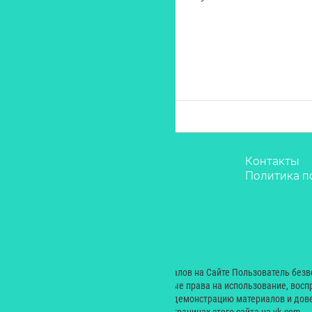
Звёзды
Контакты
Мода
Политика п
Красота
Саморазвитие
Лайфстайл
Рестораны
Дети
© 2000 — 2024. При размещении материалов на Сайте Пользователь без
Екатерина Николаевна неисключительные права на использование, восп
производных произведений, а также на демонстрацию материалов и дове