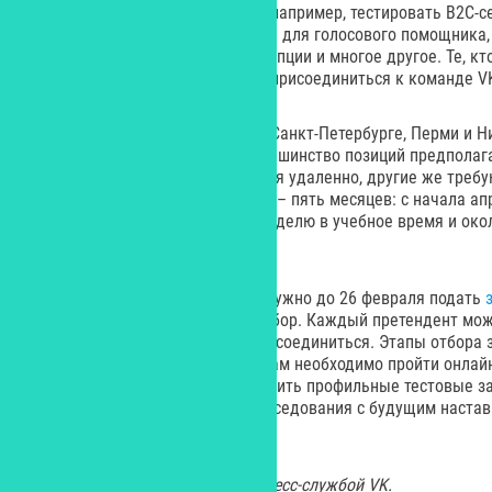
реальные задачи проектов VK: например, тестировать B2C-
компьютерного зрения и навыки для голосового помощника,
придумывать креативные концепции и многое другое. Те, кт
образом, получат возможность присоединиться к команде V
Стажировки пройдут в Москве, Санкт-Петербурге, Перми и 
график зависят от проекта: большинство позиций предполаг
некоторых можно стажироваться удаленно, другие же требую
Продолжительность программы – пять месяцев: с начала апр
будет занимать от 20 часов в неделю в учебное время и око
летние месяцы.
Чтобы попасть на стажировку, нужно до 26 февраля подать
несколько позиций) и пройти отбор. Каждый претендент мо
команду, к которой он хочет присоединиться. Этапы отбора 
большинстве случаев кандидатам необходимо пройти онлайн
видеоинтервью, а также выполнить профильные тестовые з
отборочным этапом станут собеседования с будущим настав
в которой предстоит работать.
Изображения предоставлены пресс-службой VK.