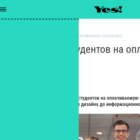
Учеба
/
VK набирает студентов на оплачиваемую стажировку
VK набирает студентов на о
стажировку
РЕДАКЦИЯ YES!
Редактор
25 января VK объявил о наборе студентов на оплачиваемую
направлениям – от разработки и дизайна до информационно