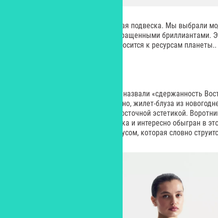
Декольте может украсить золотая подвеска. Мы выбрали мо
Diamonds от «585 Золотой» с выращенными бриллиантами. 
искусстве, который бережно относится к ресурсам планеты.
СДЕРЖАННОСТЬ ВОСТОКА
Изысканный образ, который мы назвали «сдержанность Вост
всем. Его акцент – это, безусловно, жилет-блуза из новогод
явно вдохновлена уточненной восточной эстетикой. Воротни
распространен в культуре Востока и интересно обыгран в эт
медитативная вышивка стеклярусом, которая словно струитс