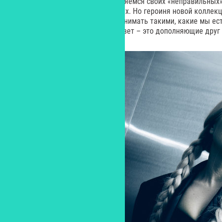
идеальными, мы зачастую стесняемся своих «неправильных»
иллюзией теряем себя настоящих. Но героиня новой коллекц
нас не бояться самих себя и принимать такими, какие мы ес
целостность, в которой тьма и свет – это дополняющие друг