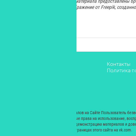
Изображения для иллюстрации материала предоставлены бре
иллюстрации использовано изображение от Freepik, созданно
Звёзды
Контакты
Мода
Политика п
Красота
Саморазвитие
Лайфстайл
Рестораны
Дети
© 2000 — 2024. При размещении материалов на Сайте Пользователь без
Екатерина Николаевна неисключительные права на использование, восп
производных произведений, а также на демонстрацию материалов и дове
сайт yesmagazine.ru и на официальных страницах этого сайта на vk.com.