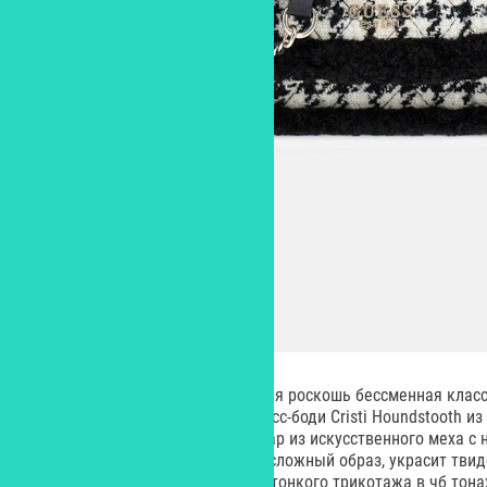
Дополнит образ в стиле богемная роскошь бессменная класс
быть, например, мини-сумка кросс-боди Cristi Houndstooth и
GUESS. Этот графичный аксессуар из искусственного меха с 
фурнитурой хорошо впишется в сложный образ, украсит твид
звездой лаконичного образа из тонкого трикотажа в чб тона