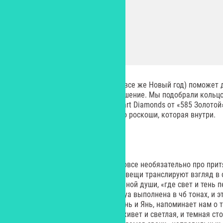
Разбавить сдержанность (у нас все же Новый год) поможет 
быть акцентный клатч или украшение. Мы подобрали кольцо 
бриллиантами из коллекции Smart Diamonds от «585 Золотой
своеобразным высказыванием о роскоши, которая внутри.
ВЗГЛЯД В СЕБЯ
Праздничная коллекция – это вовсе необязательно про прит
бывает и так, что дизайнерские вещи транслируют взгляд в 
путешествие в глубины собственной души, «где свет и тень 
Новая коллекция бренда Surovaya выполнена в чб тонах, и эт
белая палитра, словно символ Инь и Янь, напоминает нам о т
без другого, и в каждом из нас живет и светлая, и темная ст