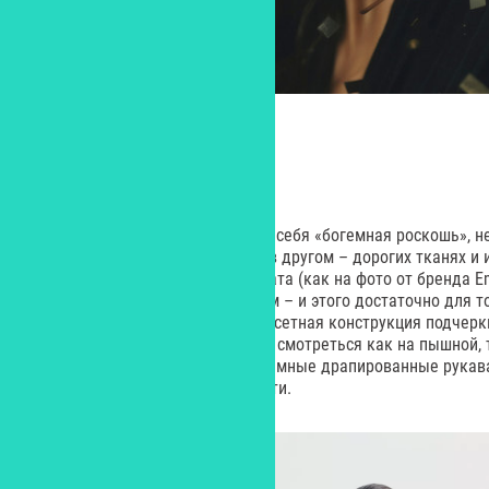
БОГЕМНАЯ РОСКОШЬ
Образ, который мы назвали для себя «богемная роскошь», н
люрекса и блеска, его роскошь в другом – дорогих тканях и
топ из черного хлопкового бархата (как на фото от бренда 
фактурой и эффектным силуэтом – и этого достаточно для т
роскошно. Глубокий вырез и корсетная конструкция подчер
такая модель будет гармонично смотреться как на пышной, т
открывает спину и плечи, а объемные драпированные рукава
добавляют образу драматичности.