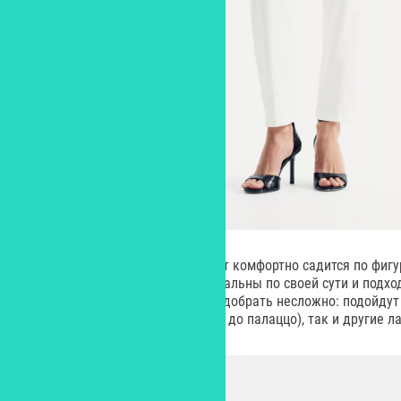
Удлиненный приталенный силуэт комфортно садится по фигур
Подобного рода модели универсальны по своей сути и подхо
Компаньона к такому жилету подобрать несложно: подойдут
разных фасонов – от зауженных до палаццо), так и другие 