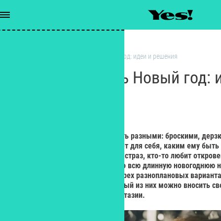
Тенденции
/
В чем встречать Новый год: идеи и решения
В чем встречать Новый год: 
РЕДАКЦИЯ YES!
Редактор
Праздничные образы могут быть разными: броскими, дерз
тихими. И каждый сам выбирает для себя, каким ему быть 
Кто-то обожает мишуру и блеск страз, кто-то любит откров
– такие, в которых будет удобно всю длинную новогоднюю
каждого и хотим рассказать о трех разноплановых вариант
актуальных в этом году. В каждый из них можно вносить св
отправная точка для вашей фантазии.