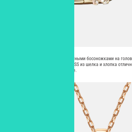
Дополнить наряд можно эффектными босоножками на голо
каблуке. Модель Charmin от GUESS из шелка и хлопка отлично
«вторым пилотом» в этом образе.