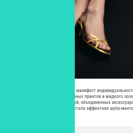
Каким бы ни был ее образ – это манифест индивидуальности
трендов: например, анималистичных принтов и жидкого золот
гиперобъема и струящихся тканей, объединенных аксессуар
деталью образа секси-кошечки стала эффектная шуба-манто
из меха под песца.