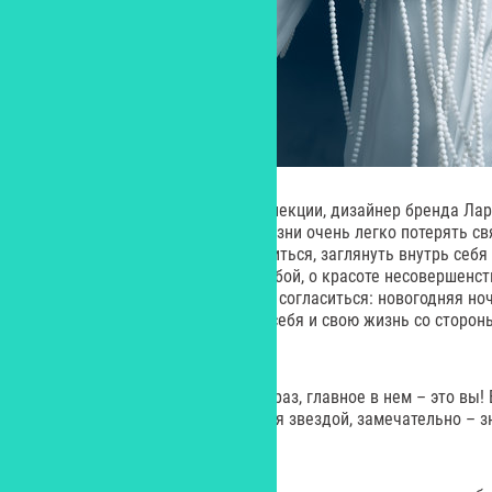
Рассказывая о своей новой коллекции, дизайнер бренда Лар
современной бешеном ритме жизни очень легко потерять свя
для меня – пауза, шанс остановиться, заглянуть внутрь себя
ты есть. Это о смелости быть собой, о красоте несовершенст
внутренней силы». Не можем не согласиться: новогодняя ноч
отличный повод посмотреть на себя и свою жизнь со сторон
больше.
P.
S.
Какой бы вы ни выбрали образ, главное в нем – это вы!
нравитесь себе и чувствуете себя звездой, замечательно – з
наступающим!