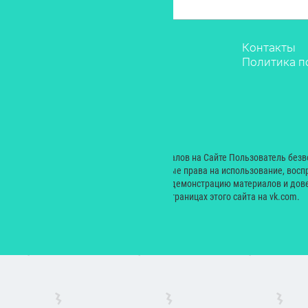
Звёзды
Контакты
Мода
Политика п
Красота
Саморазвитие
Лайфстайл
Рестораны
Дети
© 2000 — 2024. При размещении материалов на Сайте Пользователь без
Екатерина Николаевна неисключительные права на использование, восп
производных произведений, а также на демонстрацию материалов и дове
сайт yesmagazine.ru и на официальных страницах этого сайта на vk.com.