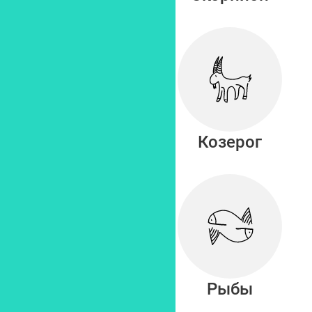
Стрелец
Козерог
Водолей
Рыбы