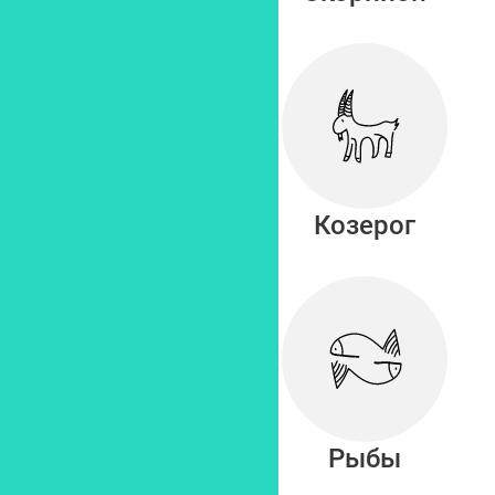
Стрелец
Козерог
Водолей
Рыбы