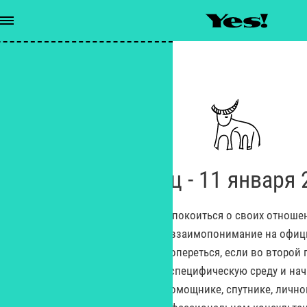
Гороскопы
/
Телец - 11 января 2026
Телец - 11 января
Сегодня Тельцам не стоит беспокоиться о своих отнош
если с ними уже налажено взаимопонимание на офиц
таких людей они смогут опереться, если во второй
неблагоприятную для себя специфическую среду и на
человеке: партнере, помощнике, спутнике, личн