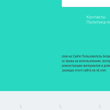
Звёзды
Контакты
Мода
Политика п
Красота
Саморазвитие
Лайфстайл
Рестораны
Дети
© 2000 — 2024. При размещении материалов на Сайте Пользователь без
Екатерина Николаевна неисключительные права на использование, восп
производных произведений, а также на демонстрацию материалов и дове
сайт yesmagazine.ru и на официальных страницах этого сайта на vk.com.