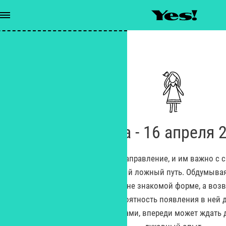
Гороскопы
/
Дева - 16 апреля 2025
Дева - 16 апреля 
Сегодня мысли Дев меняют направление, и им важно с с
они не вели их на опасный ложный путь. Обдумыва
остерегаться обмана в еще не знакомой форме, а воз
проблеме, иметь в виду вероятность появления в ней 
Наряду с житейскими ловушками, впереди может ждать 