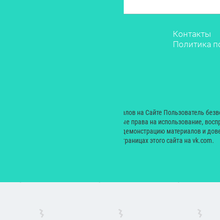
Звёзды
Контакты
Мода
Политика п
Красота
Саморазвитие
Лайфстайл
Рестораны
Дети
© 2000 — 2024. При размещении материалов на Сайте Пользователь без
Екатерина Николаевна неисключительные права на использование, восп
производных произведений, а также на демонстрацию материалов и дове
сайт yesmagazine.ru и на официальных страницах этого сайта на vk.com.