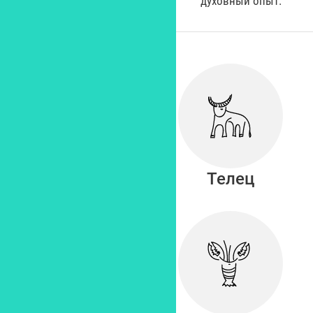
духовный опыт.
Овен
Телец