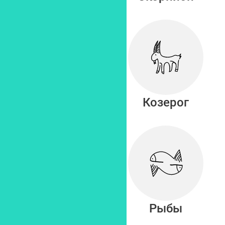
Стрелец
Козерог
Водолей
Рыбы